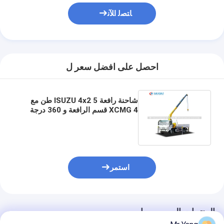
ﺎﺘﺼﻟ ﺍﻶﻧ
احصل على افضل سعر ل
شاحنة رافعة ISUZU 4x2 5 طن مع
XCMG 4 قسم الرافعة و 360 درجة
الدوران للبناء والخدمات اللوجستية
استمر
المنتجات الموصى بها