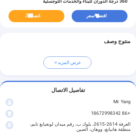
360 درجة الدوران للبناء والخدمات اللوجستية
افضل سعر
ﺎﺘﺼﻟ ﺍﻶﻧ
منتوج وصف
عرض المزيد
تفاصيل الاتصال
Mr. Yang
+86 18672998342
الغرفة 2614-2615، بلوك ب، رقم ميدان لونغيانغ تايم،
منطقة هانيانغ، ووهان، الصين