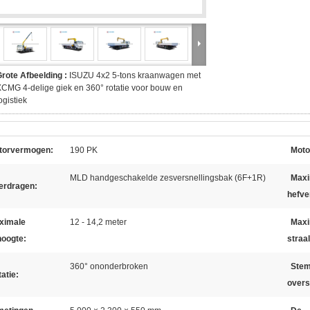
rote Afbeelding :
ISUZU 4x2 5-tons kraanwagen met
CMG 4-delige giek en 360° rotatie voor bouw en
ogistiek
torvermogen:
190 PK
Moto
MLD handgeschakelde zesversnellingsbak (6F+1R)
Maxi
erdragen:
hefv
ximale
12 - 14,2 meter
Maxi
hoogte:
straal
360° ononderbroken
Stem
atie:
overs