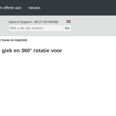
n offerte aan
nieuws
Sales & Support：
86-27-84766488
Go
 bouw en logistiek
iek en 360° rotatie voor