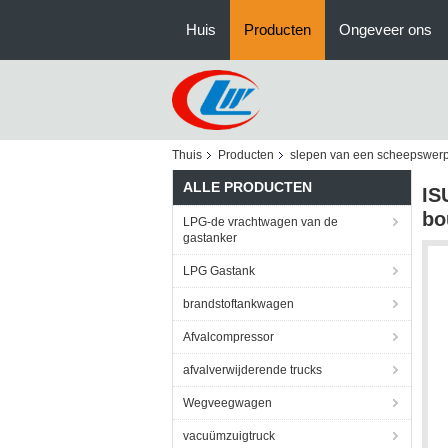
Huis
Producten
Ongeveer ons
Thuis
Producten
slepen van een scheepswer
ALLE PRODUCTEN
IS
bo
LPG-de vrachtwagen van de
gastanker
LPG Gastank
brandstoftankwagen
Afvalcompressor
afvalverwijderende trucks
Wegveegwagen
vacuümzuigtruck