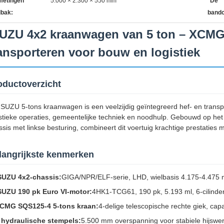
metingen
5.000 × 2.300 × 550 mm
De
dbak:
bandc
UZU 4x2 kraanwagen van 5 ton – XCMG 
ansporteren voor bouw en logistiek
oductoverzicht
ISUZU 5-tons kraanwagen is een veelzijdig geïntegreerd hef- en trans
istieke operaties, gemeentelijke techniek en noodhulp. Gebouwd op h
sis met linkse besturing, combineert dit voertuig krachtige prestaties m
langrijkste kenmerken
SUZU 4x2-chassis:
GIGA/NPR/ELF-serie, LHD, wielbasis 4.175-4.475
SUZU 190 pk Euro VI-motor:
4HK1-TCG61, 190 pk, 5.193 ml, 6-cilinde
CMG SQS125-4 5-tons kraan:
4-delige telescopische rechte giek, cap
 hydraulische stempels:
5.500 mm overspanning voor stabiele hijsw