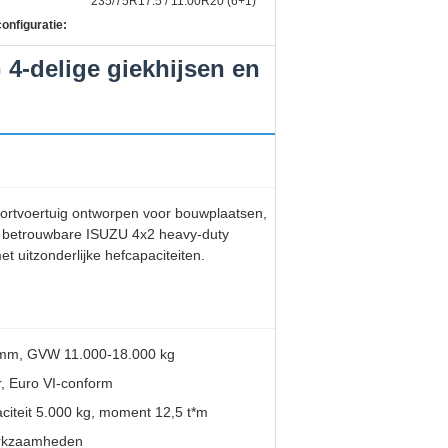
235/75R17.5 / 11.00R20 (6+1)
onfiguratie:
4-delige giekhijsen en
portvoertuig ontworpen voor bouwplaatsen,
et betrouwbare ISUZU 4x2 heavy-duty
et uitzonderlijke hefcapaciteiten.
 mm, GVW 11.000-18.000 kg
r, Euro VI-conform
aciteit 5.000 kg, moment 12,5 t*m
erkzaamheden