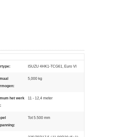
rtype:
ISUZU 4HK1-TCG61, Euro VI
maal
5,000 kg
ermogen:
mum het werk
11 - 12,4 meter
:
pel
Tot 5.500 mm
panning: