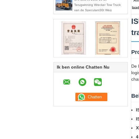
Af
Terugwinning Wrecker Tow Truck
laa
van de Speculant30t Weg
IS
tr
Pr
De 
Ik ben online Chatten Nu
log
chas
Be
I
I
X
4