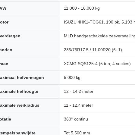
VW
11.000 - 18.000 kg
otor
ISUZU 4HK1-TCG61, 190 pk, 5.193 m
verdragen
MLD handgeschakelde zesversnellin
anden
235/75R17.5 / 11.00R20 (6+1)
raan
XCMG SQS125-4 (5 ton, 4 secties)
aximaal hefvermogen
5.000 kg
aximale hefhoogte
12 - 14,2 meter
aximale werkradius
11 - 12,4 meter
otatie
360° continu
tempelspanwijdte
Tot 5.500 mm