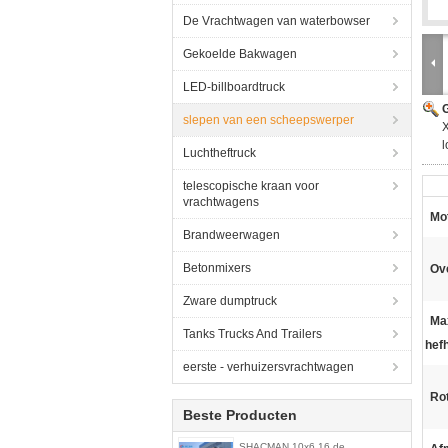
De Vrachtwagen van waterbowser
Gekoelde Bakwagen
LED-billboardtruck
G
slepen van een scheepswerper
X
l
Luchtheftruck
telescopische kraan voor
vrachtwagens
Mo
Brandweerwagen
Betonmixers
Ov
Zware dumptruck
Ma
Tanks Trucks And Trailers
hef
eerste - verhuizersvrachtwagen
Rot
Beste Producten
SHACMAN 10x6 16 de