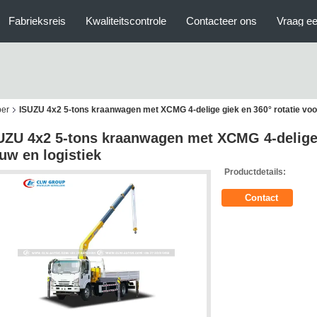
Fabrieksreis
Kwaliteitscontrole
Contacteer ons
Vraag ee
per
ISUZU 4x2 5-tons kraanwagen met XCMG 4-delige giek en 360° rotatie voor
UZU 4x2 5-tons kraanwagen met XCMG 4-delige g
uw en logistiek
Productdetails:
Contact