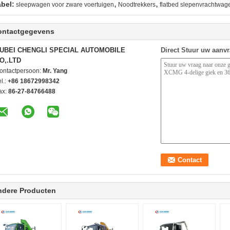
,
,
abel:
sleepwagen voor zware voertuigen
Noodtrekkers
flatbed slepenvrachtwag
ontactgegevens
UBEI CHENGLI SPECIAL AUTOMOBILE
Direct Stuur uw aanv
O,.LTD
ontactpersoon:
Mr. Yang
l.:
+86 18672998342
ax:
86-27-84766488
ndere Producten