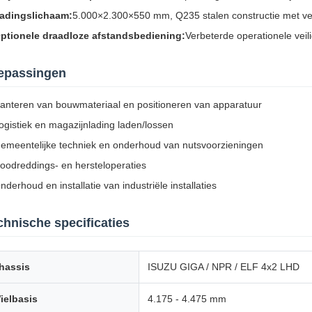
adingslichaam:
5.000×2.300×550 mm, Q235 stalen constructie met ve
ptionele draadloze afstandsbediening:
Verbeterde operationele veil
epassingen
anteren van bouwmateriaal en positioneren van apparatuur
ogistiek en magazijnlading laden/lossen
emeentelijke techniek en onderhoud van nutsvoorzieningen
oodreddings- en hersteloperaties
nderhoud en installatie van industriële installaties
chnische specificaties
hassis
ISUZU GIGA / NPR / ELF 4x2 LHD
ielbasis
4.175 - 4.475 mm