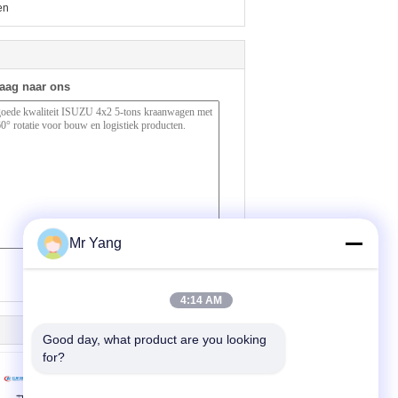
en
raag naar ons
Mr Yang
(
0
/ 3000)
4:14 AM
Good day, what product are you looking 
for?