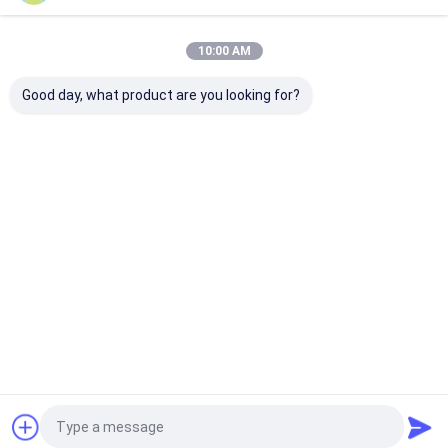
10:00 AM
Good day, what product are you looking for?
Sinotruk HOWO 4x2
Dongfeng Dolica 4-
Kompaktes Min
5-Tonnen Knuckle
Tonnen-Tiefbett-
Tonnen integri
Boom-Kran mit 360°
Abschleppwagen für
Wrecker-
Drehung und 4,5 m
Abschleppwagen mit
Schleppfahrze
Lastkasten für
6 m Kippwanne
die Rettung au
Bestpreis
Bestpreis
Bestprei
Algerien
engen Straßen
Startseite
Über uns
Kontakt
Desktop Site
Sitemap
Privacy Policy
Qualität
Flüssiggastanklastzug
China Fabrik.Copyright © 2026 HUBEI
CHENGLI SPECIAL AUTOMOBILE CO,.LTD. All Rights Reserved.