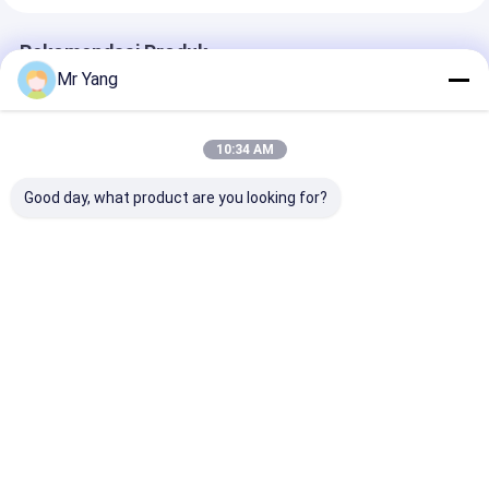
Rekomendasi Produk
Mr Yang
10:34 AM
Good day, what product are you looking for?
Truk Katering Dapur
Truk Pendingin
ISUZU FVR 4x
Bergerak Foton
Sinotruk HOWO 10
240HP Euro VI
Ton dengan Thermo
pendingin den
King RV-1200S untuk
THERMO KING
Logistik Rantai
dan 41,5m3
Harga terbaik
Harga terbaik
Harga terb
Dingin Penggerak
Kapasitas unt
Tangan Kanan
Chain Logistic
Rumah
Tentang
Hubungi
Desktop
kita
kami
Site
Sitemap
Privacy Policy
Kualitas
Truk Tangki Gas LPG
Pabrik cina.Copyright © 2026 HUBEI