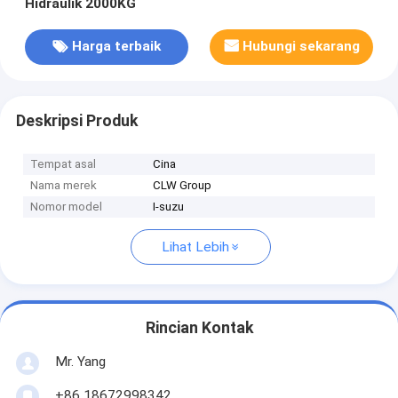
Hidraulik 2000KG
Harga terbaik
Hubungi sekarang
Deskripsi Produk
Tempat asal
Cina
Nama merek
CLW Group
Nomor model
I-suzu
Lihat Lebih
Rincian Kontak
Mr. Yang
+86 18672998342