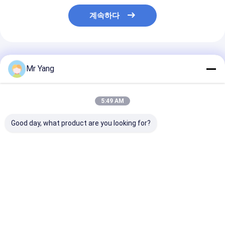
계속하다
추천된 제품
Mr Yang
5:49 AM
Good day, what product are you looking for?
ISUZU 6x4 하수도 흡
Jurop PN155 진공 펌
12~15m3 용량
수 트럭 15-20m3 탄소
프가 장착된 Sinotruk
론 먼지 수집기 
강철 탱크와 고효율의
Howo 하수 흡입 트럭
계 오버플로우 
진공 흡수 시스템
최고의 가격
최고의 가격
최고의 