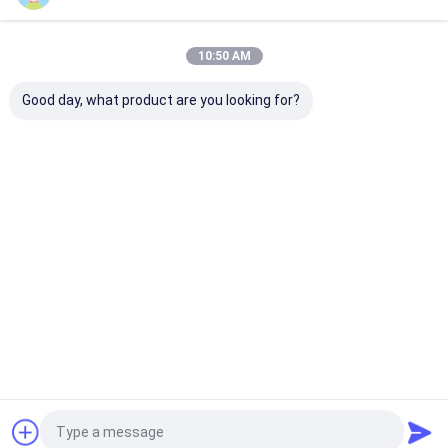
10:50 AM
Good day, what product are you looking for?
시노트룩 HOWO 4x2
하이-효율 펌프와 다기
FAW 5m3 용량 
10,000L 물 스프링클러
능 스프링클러 시스템으
2B 스테인리스 
트럭
로 Hualing 20,000L
스프링클러 트럭
물 스프링클러 트럭
III 엔진
최고의 가격
최고의 가격
최고의 
Desktop Site
홈
사이트맵
연락처
Sitemap
Privacy Policy
품질
lpg 가스 탱커 트럭
중국 공장.Copyright © 2026 HUBEI CHENGLI
SPECIAL AUTOMOBILE CO,.LTD. All Rights Reserved.