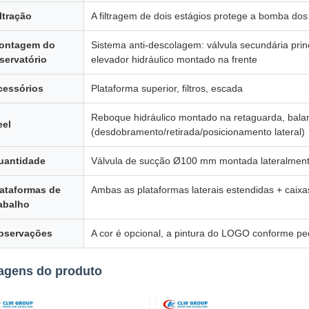
ltração
A filtragem de dois estágios protege a bomba dos 
ontagem do
Sistema anti-descolagem: válvula secundária prin
servatório
elevador hidráulico montado na frente
cessórios
Plataforma superior, filtros, escada
Reboque hidráulico montado na retaguarda, balan
eel
(desdobramento/retirada/posicionamento lateral)
uantidade
Válvula de sucção Ø100 mm montada lateralmen
lataformas de
Ambas as plataformas laterais estendidas + caix
rabalho
bservações
A cor é opcional, a pintura do LOGO conforme ped
agens do produto