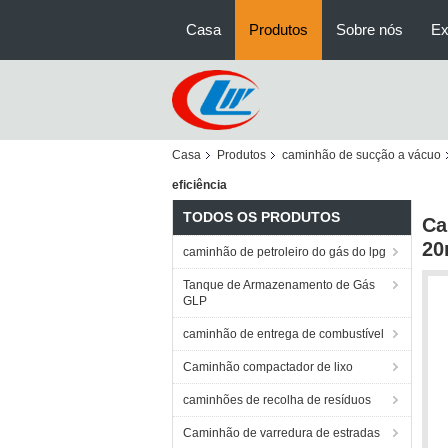
Casa
Produtos
Sobre nós
Ex
Casa
Produtos
caminhão de sucção a vácuo
eficiência
TODOS OS PRODUTOS
Ca
20
caminhão de petroleiro do gás do lpg
Tanque de Armazenamento de Gás
GLP
caminhão de entrega de combustível
Caminhão compactador de lixo
caminhões de recolha de resíduos
Caminhão de varredura de estradas