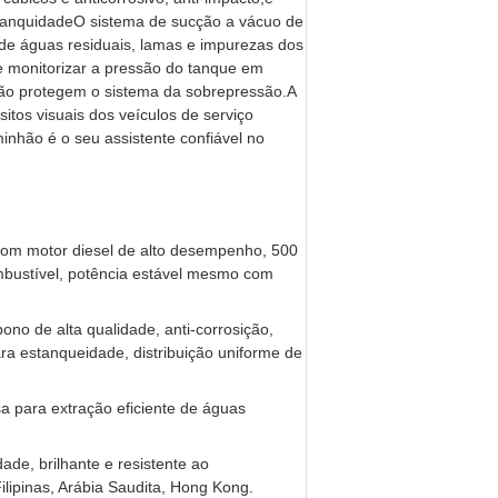
stanquidadeO sistema de sucção a vácuo de
e de águas residuais, lamas e impurezas dos
 monitorizar a pressão do tanque em
são protegem o sistema da sobrepressão.A
sitos visuais dos veículos de serviço
minhão é o seu assistente confiável no
com motor diesel de alto desempenho, 500
bustível, potência estável mesmo com
no de alta qualidade, anti-corrosição,
ara estanqueidade, distribuição uniforme de
a para extração eficiente de águas
dade, brilhante e resistente ao
ilipinas, Arábia Saudita, Hong Kong.