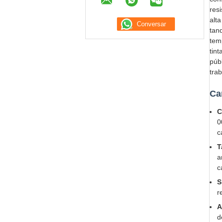
res
alt
tan
tem
tin
púb
tra
Ca
C
0
c
T
a
c
S
r
A
d