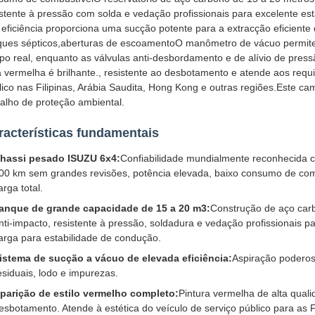
istente à pressão com solda e vedação profissionais para excelente e
a eficiência proporciona uma sucção potente para a extracção eficient
ques sépticos,aberturas de escoamentoO manômetro de vácuo permite
po real, enquanto as válvulas anti-desbordamento e de alívio de pres
ta vermelha é brilhante., resistente ao desbotamento e atende aos requi
lico nas Filipinas, Arábia Saudita, Hong Kong e outras regiões.Este ca
balho de proteção ambiental.
racterísticas fundamentais
hassi pesado ISUZU 6x4:
Confiabilidade mundialmente reconhecida 
00 km sem grandes revisões, potência elevada, baixo consumo de com
arga total.
anque de grande capacidade de 15 a 20 m3:
Construção de aço carbo
nti-impacto, resistente à pressão, soldadura e vedação profissionais p
arga para estabilidade de condução.
istema de sucção a vácuo de elevada eficiência:
Aspiração poderos
esiduais, lodo e impurezas.
parição de estilo vermelho completo:
Pintura vermelha de alta quali
esbotamento. Atende à estética do veículo de serviço público para as F