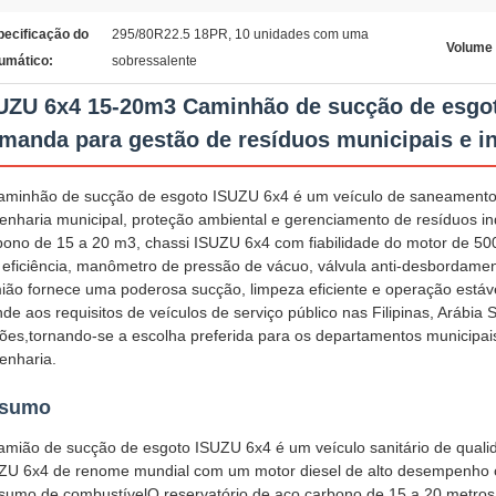
pecificação do
295/80R22.5 18PR, 10 unidades com uma
Volume 
umático:
sobressalente
UZU 6x4 15-20m3 Caminhão de sucção de esgoto
manda para gestão de resíduos municipais e in
aminhão de sucção de esgoto ISUZU 6x4 é um veículo de saneamento
enharia municipal, proteção ambiental e gerenciamento de resíduos in
bono de 15 a 20 m3, chassi ISUZU 6x4 com fiabilidade do motor de 50
a eficiência, manômetro de pressão de vácuo, válvula anti-desbordament
ião fornece uma poderosa sucção, limpeza eficiente e operação estáv
nde aos requisitos de veículos de serviço público nas Filipinas, Arábia
iões,tornando-se a escolha preferida para os departamentos municipai
enharia.
sumo
amião de sucção de esgoto ISUZU 6x4 é um veículo sanitário de qualid
ZU 6x4 de renome mundial com um motor diesel de alto desempenho c
sumo de combustívelO reservatório de aço carbono de 15 a 20 metros c