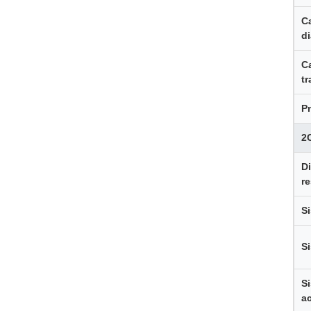
C
di
C
tr
P
2
D
re
Si
S
S
a