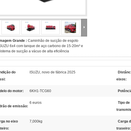
Imagem Grande :
Caminhão de sucção de esgoto
ISUZU 6x4 com tanque de aço carbono de 15-20m³ e
istema de sucção a vácuo de alta eficiência
ndição do
ISUZU, novo de fábrica 2025
Distânc
ssi:
eixos:
delo do motor:
6KH1-TCG60
Potênci
6 euros
Tipo de
drão de emissão:
transmi
rga no eixo
7,000kg
Carga d
teiro:
traseiro: