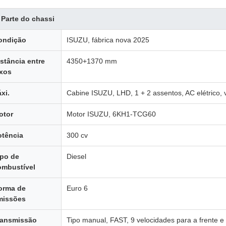
 Parte do chassi
ondição
ISUZU, fábrica nova 2025
stância entre
4350+1370 mm
ixos
xi.
Cabine ISUZU, LHD, 1 + 2 assentos, AC elétrico, v
otor
Motor ISUZU, 6KH1-TCG60
otência
300 cv
ipo de
Diesel
ombustível
orma de
Euro 6
missões
ransmissão
Tipo manual, FAST, 9 velocidades para a frente e 