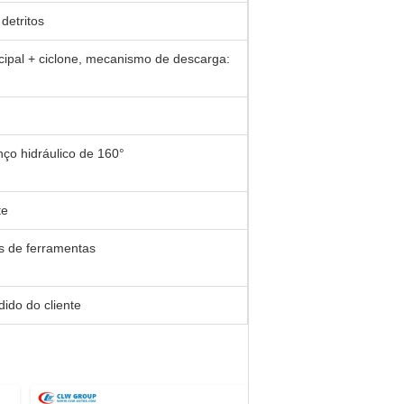
detritos
cipal + ciclone, mecanismo de descarga:
ço hidráulico de 160°
te
as de ferramentas
ido do cliente