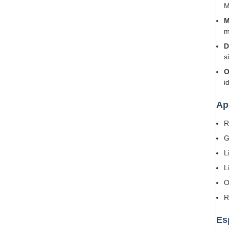
M
M
m
D
s
O
i
Ap
R
G
L
L
O
R
Es