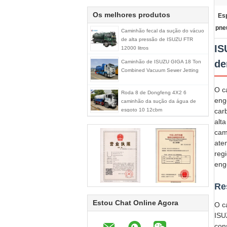
Os melhores produtos
Es
pne
Caminhão fecal da sução do vácuo
de alta pressão de ISUZU FTR
IS
12000 litros
de
Caminhão de ISUZU GIGA 18 Ton
Combined Vacuum Sewer Jetting
O c
Roda 8 de Dongfeng 4X2 6
eng
caminhão da sução da água de
esgoto 10 12cbm
car
alt
cam
ate
reg
eng
Re
Estou Chat Online Agora
O c
ISU
con