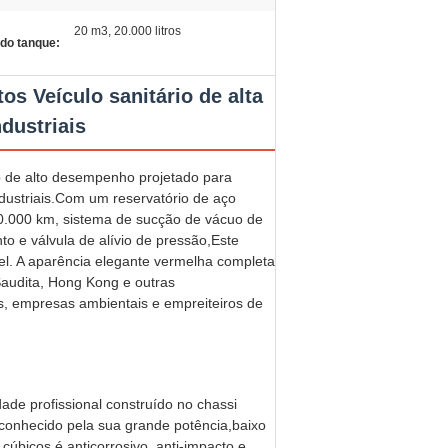
20 m3, 20.000 litros
do tanque:
s Veículo sanitário de alta
dustriais
 de alto desempenho projetado para
dustriais.Com um reservatório de aço
0.000 km, sistema de sucção de vácuo de
o e válvula de alívio de pressão,Este
el. A aparência elegante vermelha completa
 Saudita, Hong Kong e outras
s, empresas ambientais e empreiteiros de
ade profissional construído no chassi
onhecido pela sua grande potência,baixo
úbicos é anticorrosivo, anti-impacto,e