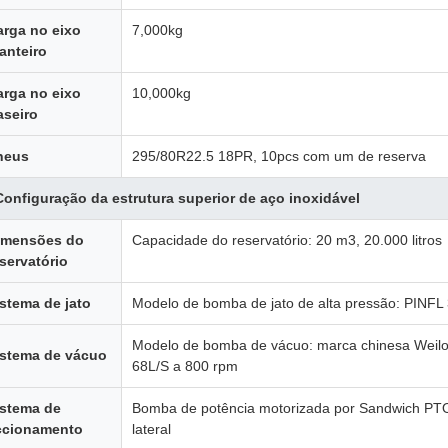
arga no eixo
7,000kg
anteiro
arga no eixo
10,000kg
aseiro
neus
295/80R22.5 18PR, 10pcs com um de reserva
Configuração da estrutura superior de aço inoxidável
imensões do
Capacidade do reservatório: 20 m3, 20.000 litros
servatório
stema de jato
Modelo de bomba de jato de alta pressão: PINFL
Modelo de bomba de vácuo: marca chinesa Weil
istema de vácuo
68L/S a 800 rpm
istema de
Bomba de potência motorizada por Sandwich PT
ccionamento
lateral