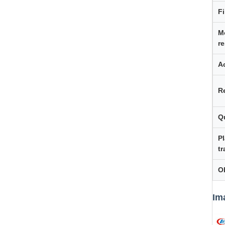
Fi
M
re
A
R
Q
P
t
O
Im