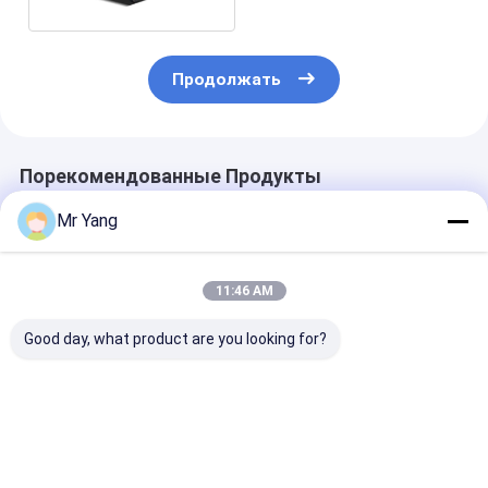
Продолжать
Порекомендованные Продукты
Mr Yang
11:46 AM
Good day, what product are you looking for?
Прицеп-цистерна
59.5CBM 3-осный
Sinotruk HOW
для сжиженного
полуприцеп-
15000L LPG Bo
нефтяного газа
цистерна для
Truck с насо
объемом 59,5 куб. м
сжиженного
CORKEN Z2000
с заправочной
нефтяного газа для
стальным
Лучшая цена
Лучшая цена
Лучшая ц
катушкой
Нигерии
резервуаром 
для доставки