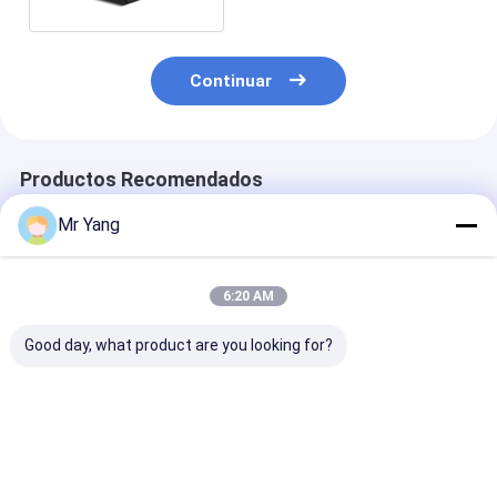
Continuar
Productos Recomendados
Mr Yang
6:20 AM
Good day, what product are you looking for?
Remolque cisterna
59.5CBM 3 Eje
Sinotruk HOW
de GLP de 59,5 CBM
Tanque de GLP Semi
15.000L cami
con carrete de
remolque para
Bobtail de GLP
llenado
Nigeria
bomba CORKE
Z2000 y tanqu
Mejor precio
Mejor precio
Mejor pre
acero Q345R p
suministro de