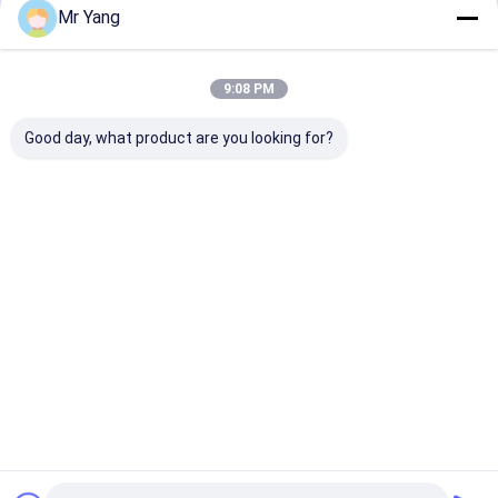
Mr Yang
9:08 PM
Good day, what product are you looking for?
Sinotruk HOWO 4x2
Dongfeng Dolica 4
Xe tải kéo mini
5 tấn Knuckle Boom
tấn phục hồi xe tải
gọn 3 tấn tích
Crane Truck với 360
kéo 6m
cho cứu hộ đ
° quay và 4,5m Box
hẹp
hàng hóa cho Algeria
Giá tốt nhất
Giá tốt nhất
Giá tốt n
Nhà
Về chúng
Liên hệ với chúng
Desktop
tôi
tôi
Site
Sitemap
Privacy Policy
Phẩm chất
Xe bồn chở khí dầu mỏ hóa lỏng (LPG)
Nhà máy trung
quốc.Copyright © 2026 HUBEI CHENGLI SPECIAL AUTOMOBILE
CO,.LTD. All Rights Reserved.