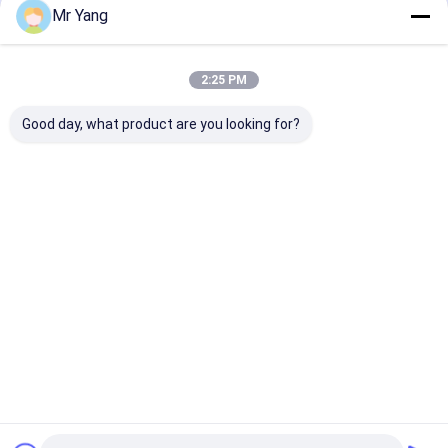
Mr Yang
2:25 PM
Good day, what product are you looking for?
Xe hút nước thải
Xe hút cát Dongfeng
Xe tải làm sạc
Sinotruk Howo với
6x4 công suất 12-
kết hợp 18m³ v
máy bơm chân không
15m³, máy hút bụi
phun áp suất 
Jurop PN155
lốc xoáy & bảo vệ
3.500 psi và đ
chống tràn hai giai
hút chân khôn
Giá tốt nhất
Giá tốt nhất
Giá tốt n
đoạn
để sử dụng tr
thành phố
Nhà
Về chúng
Liên hệ với chúng
Desktop
tôi
tôi
Site
Sitemap
Privacy Policy
Phẩm chất
Xe bồn chở khí dầu mỏ hóa lỏng (LPG)
Nhà máy trung
quốc.Copyright © 2026 HUBEI CHENGLI SPECIAL AUTOMOBILE
CO,.LTD. All Rights Reserved.