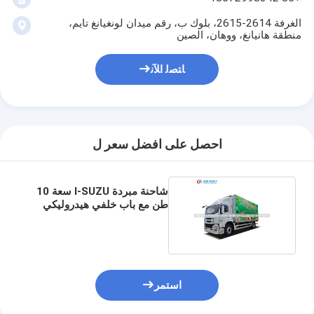
الغرفة 2614-2615، بلوك ب، رقم ميدان لونغيانغ تايم،
منطقة هانيانغ، ووهان، الصين
ﺎﺘﺼﻟ ﺍﻶﻧ
احصل على افضل سعر ل
شاحنة مبردة I-SUZU سعة 10
طن مع باب خلفي هيدروليكي
2000 كجم
استمر