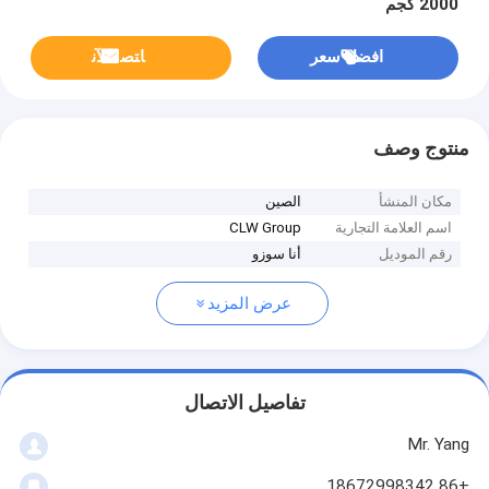
2000 كجم
افضل سعر
ﺎﺘﺼﻟ ﺍﻶﻧ
منتوج وصف
مكان المنشأ
الصين
اسم العلامة التجارية
CLW Group
رقم الموديل
أنا سوزو
عرض المزيد
تفاصيل الاتصال
Mr. Yang
+86 18672998342