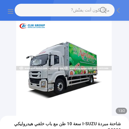
13
/
2
شاحنة مبردة I-SUZU سعة 10 طن مع باب خلفي هيدروليكي