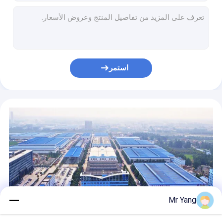
شاحنات خلط الخرسانة الجاهزة
3 طن شاحنة مبردة مربع ، شاحنة نقل الأيس كريم حليب التبريد التبريد الثلاجة
304 ناقلة من الفولاذ المقاوم للصدأ مقطورات ، دونغفينغ 8cbm شاحنة شحن حليب طازج ناقلة
شاحنة قمامة ثقيلة
تنظيف المدينة آلة كاسحة الطريق HOWO 4 X 2 115HP 5CBM نوع فراغ
شاحنة الإعلانات الرقمية المتنقلة " جي إيه سي بي 4 " ، شاحنة شاشة LED ملونة للترويج للهاتف " فيفو "
صهاريج وشاحنات ومقطورات
120HP رافعة تلسكوبية صغيرة ، 4T دونغفنغ تلسكوبية بوم شاحنة رافعة مثبتة
استمر
شاحنة Prime Mover
ذراع مستقيم شاحنة محمولة كرين موبايل ، الثقيلة بوم تصغير رافعة
12 طن XCMG شاحنة مثبتة رافعة تلسكوبية ، Howo 10 عجلة عالية فوق شاحنة مثبتة رافعات
رافعة هيدروليكية 6 عجلات مثبتة على شاحنة ، و 5 أطنان رافعات ذراع الرافعة المفصلية المثبتة على شاحنة بقوة 6 طن
شاحنة دونغفينغ ذات 10 عجلات مرصعة رافعة تلسكوبية 10 طن مع عقدة مطوية
10T DropsideTruck رافعة تلسكوبية مع الذراع الهيدروليكية مستقيم
Mr Yang