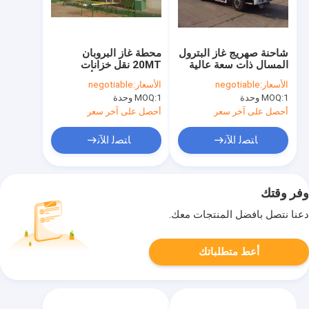
شاحنة صهريج غاز البترول
محطة غاز البروبان
المسال ذات سعة عالية
20MT نقل خزانات
Howo 20000L 10 طن
البروبان لملء الأسطوانة
الأسعار:
negotiable
الأسعار:
negotiable
لون مخصص
4 فوهات
1 وحدة
MOQ:
1 وحدة
MOQ:
أحصل على آخر سعر
أحصل على آخر سعر
ﺎﺘﺼﻟ ﺍﻶﻧ
ﺎﺘﺼﻟ ﺍﻶﻧ
وفر وقتك
دعنا نتصل بأفضل المنتجات معك.
أعط متطلباتك