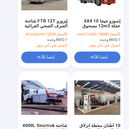
إسوزو جيجا 6X4 10
إيزوزو FTR 12T شاحنة
عجلة 12m3 مسحوق
الصرف الصحي الفراغية
جاف شاحنة مكافحة
مع مضخة Jurop
الأسعار:
78560~11650 usd/unit
الأسعار:
12520 usd/unit~39660 usd/unit
الحرائق
PN130D
1 وحدة
MOQ:
1 وحدة
MOQ:
أحصل على آخر سعر
أحصل على آخر سعر
ﺎﺘﺼﻟ ﺍﻶﻧ
ﺎﺘﺼﻟ ﺍﻶﻧ
الصفحة الرئيسية
منتجات
معلومات عنا
10 أطنان محطة انزلاق
شاحنة 4000L Sinotruk