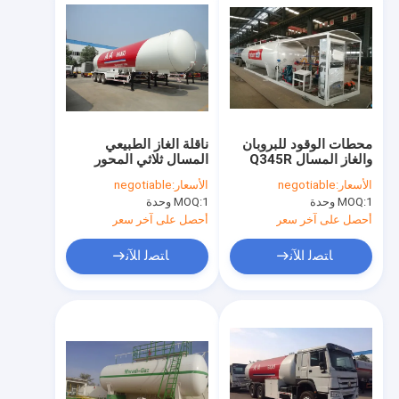
محطات الوقود للبروبان
ناقلة الغاز الطبيعي
والغاز المسال Q345R
المسال ثلاثي المحور
محطات الوقود
نصف مقطورة ،
الأسعار:
negotiable
الأسعار:
negotiable
59.52CBM 59520 لتر
1 وحدة
MOQ:
1 وحدة
MOQ:
30 طن ناقلة الغاز
الطبيعي المسال الطريق
أحصل على آخر سعر
أحصل على آخر سعر
ﺎﺘﺼﻟ ﺍﻶﻧ
ﺎﺘﺼﻟ ﺍﻶﻧ