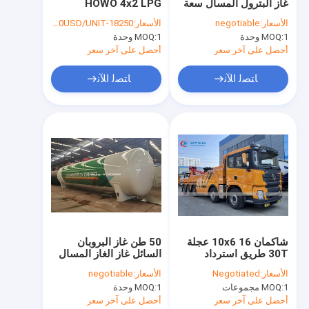
غاز البترول المسال سعة
HOWO 4x2 LPG
جولة في المعمل
20000 لتر مع ميزان تعبئة
Bobtail Tanker مع عداد
الأسعار:
negotiable
الأسعار:
18250-23620USD/UNIT
التدفق
1 وحدة
MOQ:
1 وحدة
MOQ:
مراقبة الجودة
أحصل على آخر سعر
أحصل على آخر سعر
اتصل بنا
ﺎﺘﺼﻟ ﺍﻶﻧ
ﺎﺘﺼﻟ ﺍﻶﻧ
أخبار
اطلب اقتباس
شاحنة صهريج غاز البترول المسال
خزان تخزين الغاز LPG
شاكمان 10x6 16 عجلة
50 طن غاز البروبان
30T طريق استرداد
السائل غاز الغاز المسال
شاحنة توصيل الوقود
المدمّر شاحنة سحب
خزان تخزين الغاز منفذ
الأسعار:
Negotiated
الأسعار:
negotiable
البخار DN50 مع جميع
شاحنة ضغط القمامة
1 مجموعات
MOQ:
1 وحدة
MOQ:
المحطات
أحصل على آخر سعر
أحصل على آخر سعر