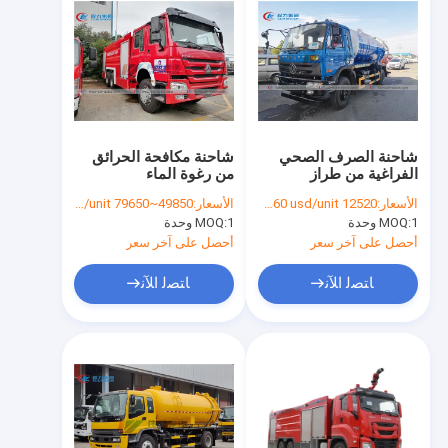
شاحنة الصرف الصحي
شاحنة مكافحة الحرائق
الفراغية من طراز
من رغوة الماء
Dongfeng 170HP
الأسعار:
12520 usd/unit~22660 usd/unit
الأسعار:
49850~79650 usd/unit
10000L
1 وحدة
MOQ:
1 وحدة
MOQ:
أحصل على آخر سعر
أحصل على آخر سعر
ﺎﺘﺼﻟ ﺍﻶﻧ
ﺎﺘﺼﻟ ﺍﻶﻧ