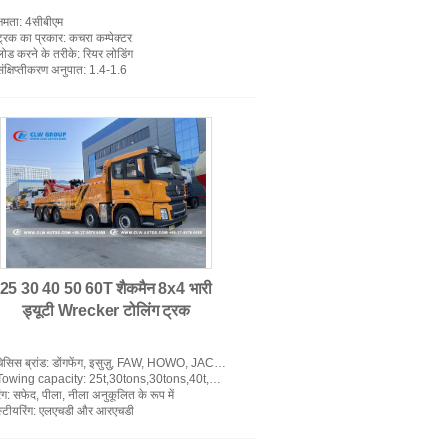
्षमता
: 4सीबीएम
ट्रक का प्रकार
: कचरा कम्पेक्टर
लोड करने के तरीके
: रियर लोडिंग
संक्षिप्तीकरण अनुपात
: 1.4-1.6
ईंधन देने वाला ट्रक
25 30 40 50 60T शैकमैन 8x4 भारी
ड्यूटी Wrecker टोलिंग ट्रक
चेसिस ब्रांड
: डोंगफेंग, इसुज़ु, FAW, HOWO, JAC, JMC
Towing capacity
: 25t,30tons,30tons,40t,40tons,40ton,50t,50tons,50ton
ंग
: सफेद, पीला, नीला अनुकूलित के रूप में
स्टीयरिंग
: एलएचडी और आरएचडी