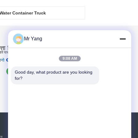
 Water Container Truck
Truck
Mr Yang
त्ता नियंत्रण
हमारे पास विशेष QC विभाग है, जो प्रत्येक ट्...
9:08 AM
ानो
Good day, what product are you looking 
for?
एक बोली का अनुरोध
भेजें
शन