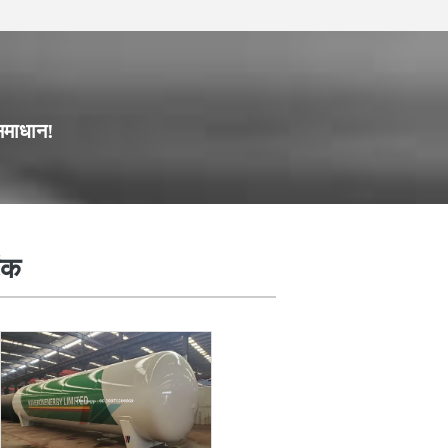
समाधान!
हवाई लिफ्ट ट्रक
ंक