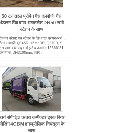
50 टन तरल प्रोपेन गैस एलपीजी गैस
भंडारण टैंक वाष्प आउटलेट DN50 सभी
ेडी मिक्स कंक्रीट मिक्सर ट्रक
स्टेशन के साथ
ैंक का उद्देश्य
: गैस स्टेशन के लिए तरल प्रोपेन/अमोनिया/ब्यूटेन गैस का भंडारण
टैंकर सामग्री
: Q345R, 16MnDR, Q370R, SA516Gr70, SA517, आदि।
कुल आकार (लंबाई x चौड़ाई x ऊंचाई)
: 13866*3132*3722(मिमी)
ैंक व्यास
: DN3100mm, आदि।
प्राइम मोवर ट्रक
स्वयं संपीड़ित कचरा कम्पैक्टर ट्रक रियर
लोडिंग 4CBM हाइड्रोलिक नियंत्रण के
साथ