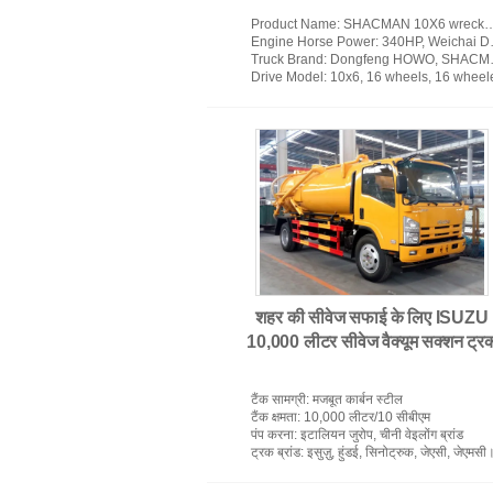
Product Name
: SHACMAN 10X6 wrecker recovery towing truck
Engine Horse Power
: 340HP, Weichai Diesel Engine
Truck Brand
: Dongfeng HOWO, SHACMAN, FAW, FOTON, JAC etc
Drive Model
: 10x6, 16 wheels, 16 wheele
एलपीजी गैस टैंकर ट्रक
शहर की सीवेज सफाई के लिए ISUZU
10,000 लीटर सीवेज वैक्यूम सक्शन ट्र
टैंक सामग्री
: मजबूत कार्बन स्टील
टैंक क्षमता
: 10,000 लीटर/10 सीबीएम
पंप करना
: इटालियन जुरोप, चीनी वेइलोंग ब्रांड
ट्रक ब्रांड
: इसुज़ु, हुंडई, सिनोट्रुक, जेएसी, जेएमसी