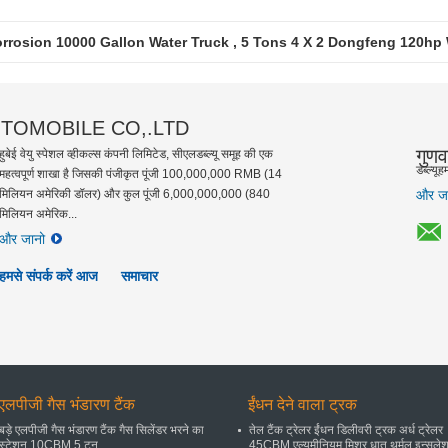
orrosion 10000 Gallon Water Truck , 5 Tons 4 X 2 Dongfeng 120hp
Double Row Aerial Lift Truck 130hp 16 Meters Hydraulic Platform 
UTOMOBILE CO,.LTD
गुणव
हुबेई वेयु स्पेशल व्हीकल्स कंपनी लिमिटेड, सीएलडब्ल्यू समूह की एक
डब्ल्यू
महत्वपूर्ण शाखा है जिसकी पंजीकृत पूंजी 100,000,000 RMB (14
मिलियन अमेरिकी डॉलर) और कुल पूंजी 6,000,000,000 (840
और ज
मिलियन अमेरिक...
और जानो
हमसे संपर्क करें आज
समाचार
एलपीजी गैस भंडारण टैंक
ईंधन देने वाला ट्रक
बड़े एलपीजी गैस भंडारण टैंक गैस सिलेंडर भरने का
तेल टैंक ट्रेलर ईंधन डिलीवरी ट्रक अर्ध ट्रेलर
स्टेशन 10CBM 5 टन
45CBM एल्यूमीनियम मिश्र धातु थर्मल इन्सुले