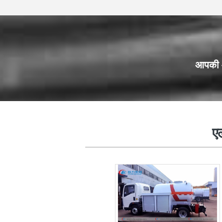
आपकी आ
एलईडी बिलबोर्ड ट्रक
ए