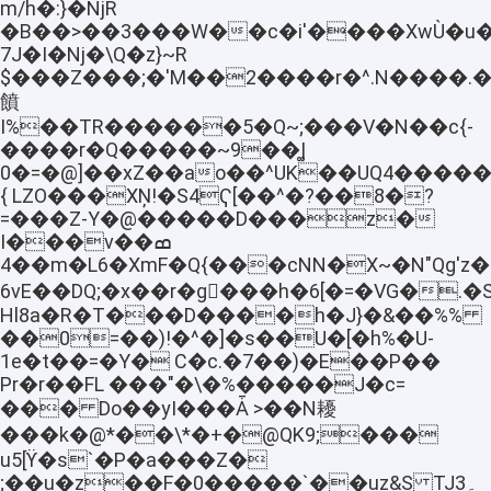
m/h�:}�NjR
�B��>��3���W��c�i'����XwÙ�u��
7J�I�Nj�\Q�z}~R
$���Z���;�'M��2����r�^.N����.
饙
I%��TR������5�Q~;���V�N��c{-
����r�Q�����~9��|͚
0�=�@]��xZ��ao��^UK��UQ4����
{ LΖO���XŅ!�S4Ҁ[��^�?��8�?
=���Z-Ү�@�����D���z�
I���v��ߘ
�4�m�L6�XmF�Q{���cNN�X~�N"Qg'z�dݳ�0еIs6������e�# FӪG:�/?
6vE��DQ;�x��r�g
���h�6[�=�VG�.�Sr����
Hl8a�R�T���D����h�J}�&��%%
��0=��)!�^�]�s��U�[�h%�U-
1e�t��=�Y� C�c.�7��)�E��P��
Pr�r��FL ���"�\�%�����J�c=
��� Do��yI���Ǡ >��N耰
���k�@*��\*�+�@QK9;���
u5[ϔ�s`�P�a���Z�
;��u�z��F�0�����`֭��uz&S TJ3۔