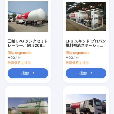
三軸 LPG タンクセミト
LPG スキッド プロパン
レーラー、59.52CBM
燃料補給ステーション
59520 リットル 30 ト
炭素鋼 Q345R Lpg 給
価格:
negotiable
価格:
negotiable
ン LPG 道路タンカー
油ステーション タンク
MOQ:
1台
MOQ:
1台
最新価格を得る
最新価格を得る
接触
接触