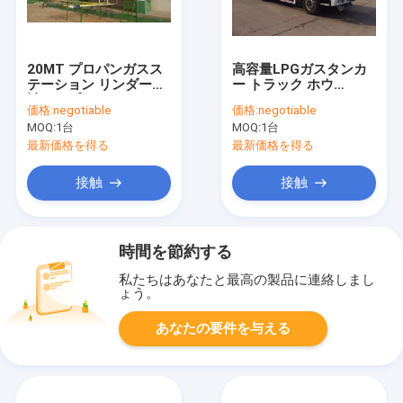
20MT プロパンガスス
高容量LPGガスタンカ
テーション リンダーを
ー トラック ホウ
詰めるプロパンタンク
20000L 10 トン カスタ
価格:
negotiable
価格:
negotiable
を輸送 4ノズル
マイズされた色
MOQ:
1台
MOQ:
1台
最新価格を得る
最新価格を得る
接触
接触
時間を節約する
私たちはあなたと最高の製品に連絡しまし
ょう。
あなたの要件を与える