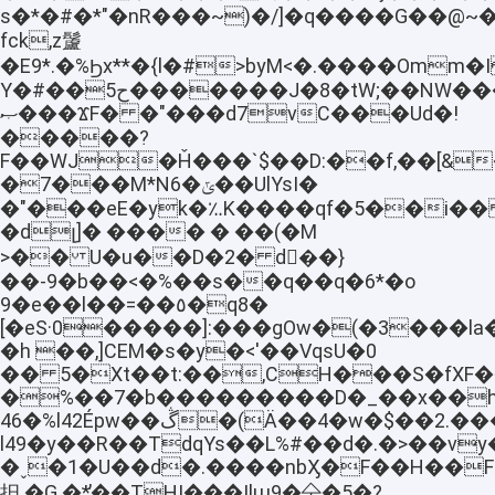
s�*�#�*"�nR���~)�/]�q����G��@
fck,z䰕
�E9*.�%Ϧx**�{l�#>byM<�.����Omm
Y�#��ح5�������J�8�tW;��NW���/
ޞ���ϪF� �"���d7vC���Ud�!
����
�?
F��WJ�Ȟ���`$��D:��f,��[&
�7���M*N6�ݶ��UlYsI�
�"���eE�yk�؉K����qf�5��i�
�dլ]� ���� � ��(�M
>�� U�
u��D�2� d�ْ�}
��-9�b��<�%��s��q��q�6*�o
9�e��l��=��٥�q8�
[�eS·0�����]:���gOw�(�3���la
�h ��,]CEM�s�y�<'��VqsU�0
�� 5�Xt��t:��,CH���S�fX
�%��7�b���������D�_��x��h
46�%l42Épw��ڴ�(Ӓ��4�w�$��2.����#�Ͼ�
l49�y��R��TdqYs��L%#��d�.�>��vy�
�ˬ�1�U��d�.����nbӼ�F��H��F&
抇 �G.�*̕��TH!���|lɯ9�㐃�5�?