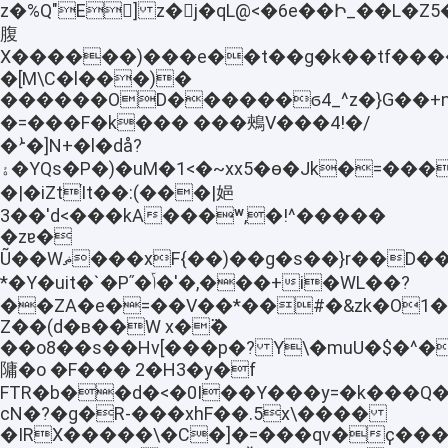
z�%Q"E򸒩] z�j�qL@<�6e��Ի_��L�Z5
腹
X������)���e��t��g�k��tf�����
�[M\C�l���)�
������OD������ϭ4_^z�}G��+
�=���F�k��� ���鵊V���4!�/
�ܑ�]N+�l�då?
ۀ�YQs�P�)�uM�1<�~xx5�ө�Jk�=���;/|
�|�iZtΊt��:(���|㛕
3��'d<���kA���ʷ,�!^�����
�zɐ�
Ũ��Wޡ���xF{��)��g�s��}r��D���o�4�^9w6~���\hs�V�8��Ͻ�q�l-
*�Y�uit�`�Pʺ�ݴ�'�,���+i�WL��?
��ZA�e�=��V��*��#�&zk�O1
Z��(d�ʙ��W x�߳�
��o8��s��Hv[���p�? Y\�muU�$�^�
䧡�o �F��� 2�H3�y�f
FTR�b��d�<�0I��Y���y=�k���Q�ߐe�Y
cN�?�g�R-���xhF��.5x\����
�IRX�����\�C�]�=���qv�ҫ���