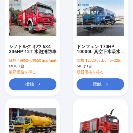
シノトルク ホウ 6X4
ドンフェン 170HP
336HP 12T 水泡消防車
10000L 真空下水吸水
トラック
価格:
49850~79650 usd/unit
価格:
12520 usd/unit~22660 usd/unit
MOQ:
1台
MOQ:
1台
最新価格を得る
最新価格を得る
接触
接触