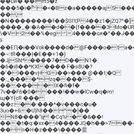
��Lw� ��Im5�ż
���5�ו�߱ �<�Bz�a�����ajS���By2Zs���b�z0�߾�,�d��
��,
�N��������f��$GIY,P4��z1�jZQ7^
����_�:�A��d��{f����3Mo�UR
\�V2��%�eg 4����ɢԟ�^��J�
ꌕ
��EԤ�i��Vok����d� @F���o�ta��
�~:tR���|�E��+1�}
�JjSN*����7�O��N1�
�6�i8��*KXl���� F�s8U�?
�'�I���vԨGi��>��� @��t;�Q
�:_����*zq����$-
������ΙX�fi�f�
7v��F6�0����!��w�lCw�q�m!
ɰ�Y{cR ���
��z:��:���*�v���c�u�
3uo�+6�U)h8��^�]��
N8����"q �Cq%� �&��!
���t�q:�xx�4����JQ�հ��>7��~
��n�H�z���\����鷰