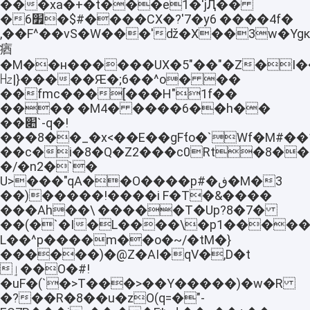
���xa�+�t���e1�'jԮ��
�6׿�$#����CX�?'7�y6 ����4f�
,��F^��vS�W���'ǆ�X��3w�Ygĸ�j
㾞
�M��н������UX�5"��"�Z�I�
㎐|}�����Ԙ�;6��^o� ��
��fmc���[���H"1f��
���� �M4� ����6��h��
��׊`-q�!
���8��_�x<��E��gFƭo�`Wf�M#��
��c�i�8�Q�Z2���c0Rt�8�
�/�n2�`�
U>���"qA��O����p#�ڧ�M�3
��)�����!����i F�T�&����
���Ah��\ �����T�Up?8�7�
��(�`�I�L����\�p1�����qӥ�H����Z���lw�w8��\K~�.ޚ~�tY:��׼xyu����Ւ�JGʕ
L��^p����m��o�~/�tM�}
������)�@Z�AI�qV�,D�t
ٳ��O�#!
�uF�(`�>T���>��Y�����)�w�R
�?��R�8��u�zO(q=�"-