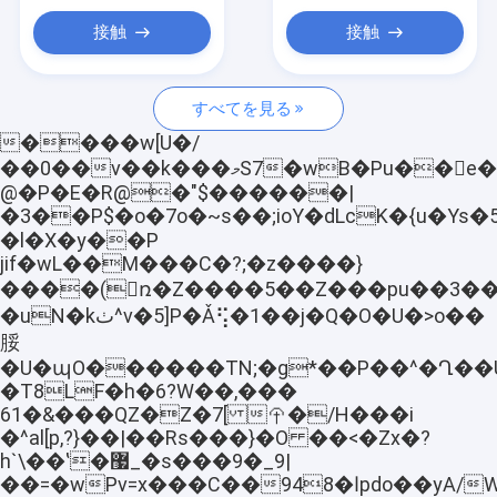
廃棄物回収トラック
接触
接触
道路掃き用トラック
すべてを見る
掃除用吸管トラック
����w[U�/
水Bowserのトラック
��0��v��k���މS7�wB�Pu��e�Dj�Έl
@�P�E�R@�"$������|
冷蔵ボックストラック
�3��P$�o�7ο�~s��;ioY�dLcK�{u�Ys�5לs����C{����
�l�X�y��P
LED掲示板トラック
jif�wL��M���C�?;�z����}
����(ռ�Z����5��Z���pu��3��ƫ�Ϯ.
破棄機 トラック
�uN�kٺ^v�5]P�Ǎ⢫�1��j�Q�O�U�>o��
脮
空中リフトトラック
�U�պO������TN;�g*��P��^�Ղ�
�T8LF�h�6?W��,���
トラック式望遠鏡式クレーン
61�&���QZ�Z�7[ ⯣�/H���i
�^al[p,?}��|��Rs���}�O ��<�Zx�?
消防車
h`\��ʽ�޷_�s���9�_9|
��=�wPv=x���C��ا�948pdo��yA/W�Za�W�߲��)��