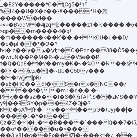
_�E2Y�����*C�(Cg5�!h؟
%f4��U�X�z��}#���*H�雍
����W�d��
=v=�B\ccM�4jzqp�����z1�%����l
>qp��m����4�g!
�m������<��k'��.�+kОU�u��D/
�c�pll�'�*�Ơ�?
h<�'z��ly�ھ�\d;=�O�Pqn��38�Ċ5��ި�X��/
�wrJN��P�M�R-�ٺ�V5e��P
t�Q�Qp8��v��m
y�K�<�%O�N��s���J��U$Y����@���׻@��]�
� �cܕ;�}�~�Ǧ50v���
��rv@]pR/
�e6�HC��Ƌl�\S�rx�NQ��/
���t�\|�mۮ�q�,� �-
Pϗ���sZ���I�3�rfAh".S��zMS��Y
y9]��9SY�p�i�4Z�Qj�?
KO�sA"fF�TV�� �� pG�tJyȷ��[�
����L�^�c��
Qz�Zl��i-.��B����"���Q��7�i
��o*�����u�>���
��3|v8f�c��Fx��Zj�{���k=�؊��