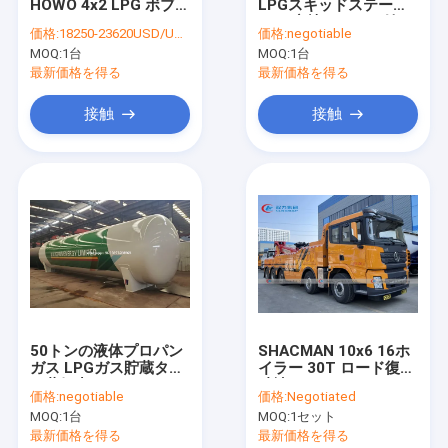
HOWO 4x2 LPG ボブテ
LPGスキッドステーシ
工場旅行
イルタンカー トラック
ョン 充填スケール付き
価格:
18250-23620USD/UNIT
価格:
negotiable
フローメーター
MOQ:
1台
MOQ:
1台
品質管理
最新価格を得る
最新価格を得る
私達に連絡して下さい
接触
接触
ニュース
引用を要求して下さい
LPGのガスのタンク車
LPGガスの貯蔵タンク
50トンの液体プロパン
SHACMAN 10x6 16ホ
ガス LPGガス貯蔵タン
イラー 30T ロード復旧
燃料配達トラック
ク蒸気出口 DN50 すべ
破壊 トラック
価格:
negotiable
価格:
Negotiated
ての駅
ゴミ圧縮機 トラック
MOQ:
1台
MOQ:
1セット
最新価格を得る
最新価格を得る