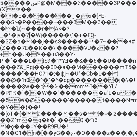
レディーミクストコンクリートミキサートラック
س����5P@�M���٪�����3P��̨���q�Z�6���r1X�ՊZ-
(X'e��
�˥�E�,������ۯ�jxi�}*E-
大型ダンプトラック
��S>�P����+���3M��3��
��ն)~���r�A<�?
タンク、トラック、トレーラー
_�*�jv�7[�Wj�����\`�+�FQ-
�3Z�a���j��sS������7~���۹#
索引車のトラック
(Z���7E��K��\ ����VU�z��?
+=��J�%�� u3��Y-
Pi�f���L�)S۶�1*ΥƎ��&��6��U����mh
���Z&_Pgj���0D�a��M������mT5�
����"��HC?1�;�ϕj~�U^�Cb�L��
��@�"h0�^�"�^�qg��������j�\�!
����$w��c�%��mmϊ��YL/
�Pת%�`�]�W��`�������a`L�u �Y�ޮ�)��v��Zн�6��p�Q�y6LK�zG\/
�5W�@�����'�����t����N=m�fg��wo:ٺG���³^</
�Y��{��!
�[oT�{�a������s��=�:z����
��Z^m�q�k�] ��Q �Ղ3
�ҫ���=Y��R9FՍ�!
�N�C1�n�[��yG��;~�О����z���;�;�