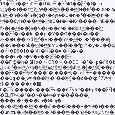
�13a��*лP�LD© �4G���I�;Hg
䉇g��t��zW�;�v���N�&"��D8�2
0t�h�2�"B�)q�\�qyIe�O�n�f���)>�
��6yH���� sG�r�<�K<����+nE��ؙ
f7�(���}e�Y.�Q��d!�;�idd3���
���=��k| ��p;�Y��G���(�n��
>E��L��7xd|'�BI���m\��L�f���:畮
��v���bk��smG��l��fք1ר�y�O��p
��D0�|�� \H���= ��ޣ�-
���m�7�V.�x��{��}
��Fi@�n�:$Ho�lCR���DCH�^�÷p�:"6�b
ڶOS>"�њ Azq�@;�6h�}�k}��p?
����pK���`�.���^$�:}>:�����
��Oq ��]w)���`��)��c��kp`"7V
沦� ��i��c׸�
�0 /.����e���u��6ʤF��Kp3��]���ehS3�c�)�k�=��B�t�.��8QC/
�EL]Tɩ�^��>���m���͐���]
���c�܌���эa�G6aj�-
�v�K��.���d]���]���+�ג���(�%9�,�zĶԐH�;���!
�3n.#8�9��2�3�����n�Ҟn@N