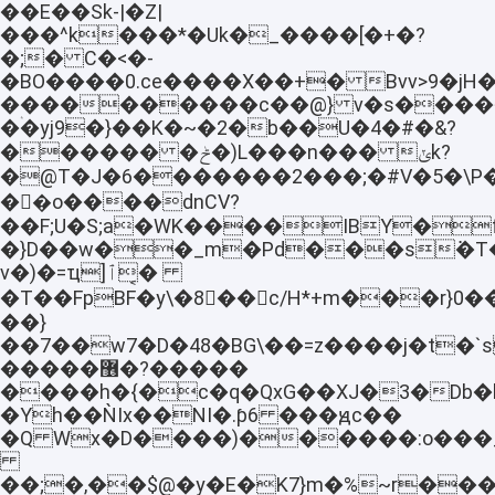
��E��Sk-|�Z|
���^k���*�Uk�_����[�+�?
�;� C�<�-
�BO����0.ce����X��+� Bvv>9�
����������c��@} v�s����
�ۛ�yj9�}��K�~�2�b��U�4�#�&?
������ �ݲ�)L���n��� ݵk?
�@T�J�6�������2���;�#V�5�\P��
��ٌo����dnCV?
��F;U�S;a�WK����IBY�
�}D��w��_m�Pd���s߭�T�
v�)�=ҵ]ٱ�͔
�T��FpBF�y\�8��c/H*+m���r}0
��}
��7��w7�D�48�BG\��=z����j�t�`s
�����޶�?�����
����h�{�c�q�QxG��ХJ�3�Db�b
�Yh��ǸIx��NI�.ƥ6 ���ԭc��
�Q Wx�D����)������:o���
��;�,��$@�y�E�K7}m�%~r����g