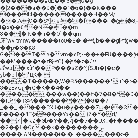
��������#dE��.3�G�ģ|
�]2���a��9�]��"�6�}��K���
���I4����������H��M/
��:/eC��S^]e-��f��� |�@�8,-
i�x��0#�N�v ��m
3��[�lK��h��O`��qm
厊"wv'tmnW�����to0�$�I�˿b���g[ gw�F
��p�S�K8
G���T�e�vm�eP;~��+�FU����ѯ�)~WU*׹���3�w�>�Ը��
��M����z�zBO};��z�/
ڳwב]�:xǜ^��P���sZ�^)(SJh�|�c�
yb�pll�'Ԫ�-
���T�����,W�B5������*u^�>�
3�zEvkԯj�rQ�K��4��|
����;���w��)��Ւ�7�B�^�D�
�)u�1S>\�������ܾv�8��?
_��_[����CXJ�u�y����7Ϣ�ҷ�Ͼ
E����8T{a9���Yx�� j}Z�Y�d/
��7׀�%Z�Gb�Y��,Ҋ��7��UX_�F����CsDb6�X����(�Q@"P�|
�2�ܾ�L�Og��<��������ݰ
����!AN�����i�|� |����,���>�