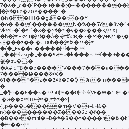
7�s�ړq��`P��u���;�~����������U�΃U��r)
[��6e�ZǴY����=�!
�h����gJ��t��Y
�o�l��"������N�%��5Y,�8v�1
Vk -�`�`�&���%�y��>���X/X|
�h�E<i���Ǻ�R 5͒CR,�G��y+K�\�_D)�/<����ƃ���h��3
<$���z��|�U D0h��;X��
�(�_Ev��ϕ������*�!
؃��'akg�_���9v=�k���Ƕf��8���=�:F
쐾�bʮ�.�
�A#!dTB��c����'V���7���a���
7����Ѩ���8>V.�
61���F�z��2Xë�9�Ǭf9n�m���i�R�7W� ]�ډ�Kr"�UB3�����([
�
_�'��8��~�!pU��G{VF�W�10�
!�G��X1D~�,�x̵]
{ؠp���L����m�M�+-LH&�
n{:���������Z� ��2ʖ'�f��
�B��v�mnl�~D�܍�B��=����n�&j�k`1F�_W`W�*�=|
���~