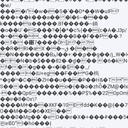
�w/
����i"�w�i�S�'��D*��W�uIF?
���+��k���a�� �l�6~����
k����ɑ�����.Bf�����~鋿
�o��U`�S���?�]�*�c%{��{c�A�J3p/
�=��ۢ�_:������B��F��P ��.?
�f� �͹7����Ǒ],?�?
��R�RI�aX ��~ق �(��
�N�������Bܔl��+:��,p��g��/j_W�I�h�_`�
��N�b�$���܁�82�ɠ���:�6�kNs�H��aW����݉3@�y�:�pX���+��`pnn.�G8��F�};�
f���g�� �<�Ї�$��_/
�����|U+eg��F��*G�㮧
˃�g�֨ײ�C�֬�ZH��u���P��H&�T"�b��&�
S����������o�{�߮�۵�zhȪ�ZM@�lx
-���
Qp6����,��%��P$%��22OpOm
��ir�8�Ox\?
����Mߦ���XKF�10Efdd�K��@{��7>�4�iL�'�o��
O��M��G�6�XE��
���0�Mg��`�eO��ir�X�+���#���5
펀e©D"I�hό���|