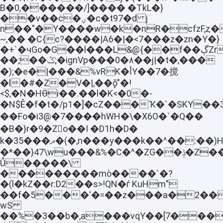
B�0,������/]���� �TkL�}
��v��ċ�ؠ�c�t97�d j
n��"�Y����w�k�nR�cfzF,ȥ
~,�� �C{c?����|A6�|�<7���z�zn�Y�}
�+`�чGo�G��l���L&@{��f��ڳZr���&6eC��m�f�5:@��
��;��ݣ;�ignVp���0�٨��j|�t�,���
�);�e�|���&%vRK�أY��7�搅
�l�#�Z�V�|,��ǭ"�!
<$,�N�HӪi��.��l�Ƙ<�0�-
�N$Ȇ�f�t�/p1�]�cZ���Ҡ�`�SKY��
��Fo�i3@�7����hWH�\�X6O�`�Q��
�B�}r�9�Zٌo��I �D1h�D�
k�35���ދ�(�,n���y���k��^��:��)H��P��YC�
�*��}47\wu���&%�C�^�ZG��ݙ�Z��ȁ���^����<�� Q����\W�/C��L�&;��5�4�
Ů�����\
���������mò����`�?
�(l�kZ��r:D2��s>!QN�ѓ KuHm܏"
��f�5���'�=��z���a�2��
wS
��%�3��b�,a���vqY��[7���