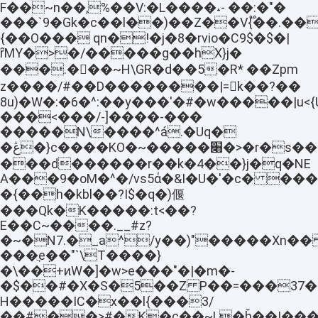
F��~n��,%��V:�L����˔- ��:�"�
���`9�Gk�c��l��)��Z��V{֟��.��
{��O��� qn�!�j�8�rvio�C9$�$�|
ȓMY�>�/�����g��hX}j�
���.���~H\GR�d��5�R* ��Zpm
z����/#��D��������|=k��?��
8u)�W�:�6�^:��y���'�#�w�����|u<{U�
���<���/-]����-���
�����N\����^á.�Uq�
�ڠ�}c����KO�~�����׈�>�r�s���*���ksnY]#_�4_Z��j��Ed�$]gmlݧ�Oө����m4���-
���d������r��k�4��}j�q�NE
A���9�oM�^�/vs5ά�&I�U�'�c� ���
�{��h�kbl��?I$�q�)偃
���Qk�K�����:t<��?
E��C~����.__#z?
�~�N7.�_a^/y��)"�����Xn�
���ֲeܼ��"`\T����}
�\��+ͷW�]�w>e���"�|�m�-
�$��#�X�S�5��Z P��=���37�e
H�����IC�x��l{���3/
��#��>#�K�c��~L�ȟ��I���