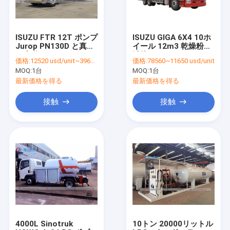
ISUZU FTR 12T ポンプ
ISUZU GIGA 6X4 10ホ
Jurop PN130D と真空
イール 12m3 乾燥粉末
下水道ジェッタートラ
消防トラック
価格:
12520 usd/unit~39660 usd/unit
価格:
78560~11650 usd/unit
ック
MOQ:
1台
MOQ:
1台
最新価格を得る
最新価格を得る
接触
接触
家
プロダクト
私達について
4000L Sinotruk
10トン 20000リットル