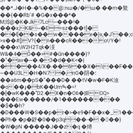
��*.J�H�-�%��@:nɯ�/�ɯ� ��m�鶩
��{��Rb'# �G�x���*�
M;l$@�Κ�Jk7Lc~���!�
���x,K&~�Е=sz���t]�
��l[��s��w����e�}x,�J'��;
>x��#[)V?{� n���cR���o!/Y�!
���x\W2H2Tqk�渂
W&�4�Ȱ��>#�ūn����}?
�"�av�~�.�3�d��K<�|
����4/X�.��6��X�\��F��
~��U3L�H�N7 �,nG�阴 �؛
��a6m��pS�"���D� ��tV�w�F�K澰
�o��ɟ�bK��Umߒ�=!
�[�wK���"D2.�X�n�O6�|BOQ>
���Ew�.����/�1���������
�$��h?
�D���W�S��p�r�>�e9�F��x
�_1����&
�Ph� �p�䶄�0��p3q��-� ܶ�񛷏��}
�W�pN �����J��z�q �煿