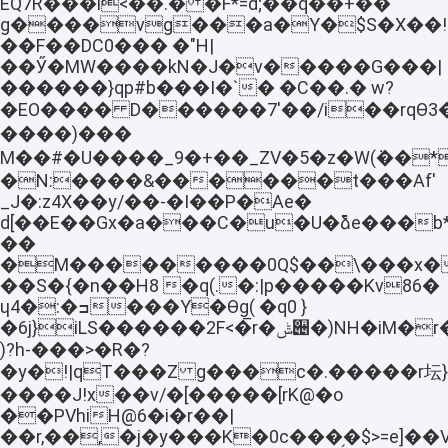
EQ7R���i<��.� �F*=d;��q��+��
g����vg���a�Y�$S�X��!|
��F��DC0��� �"H|
��Ӳ�MW����kN�J�v�����G���|
������}qp#b���I�`� �C��.� w?
�EO���� D������7'��/i��rqϴ3��
����)���
M��#�U����_9�+��_ZV�5�z�W(ܵ��*dE�
�N:����&������t���Af'
_Ј�:z4X��y/��-�I��P�Ae�
d[��E��Gx�a���C�u�U�߫ձe���b
��
�M���������0Q$��\���x�
��S�{�n��H8 �q(.�:|p�����Kv86�
ɥ4�:�ߏ���Y�Ѳg( �q0 }
�6j}iLS������2F<�̅r�ݰ੄�)NH�iM�r����`5��b���1߄��������
)?h-���>�R�?
�y�!|qT���Z g���c�.�����r坛}
����J!x��v/�[�����[rK@�o
��PVhiH@6�i�r��|
��r,��,�j�y���K�0c���֥�$>=e]�