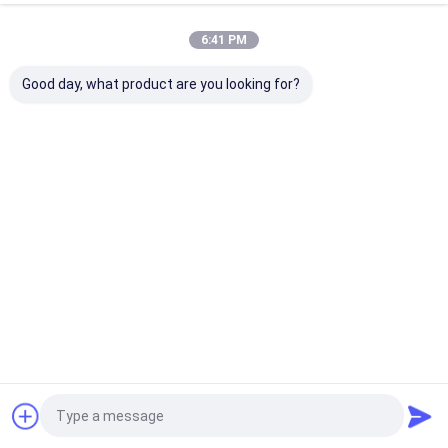
�P�sf�D��J �iM�F���(���+���@-
�o���\��7�װ<~x��疾
6:41 PM
�����d��϶�yC@���W���+k�^
罏;�O�����쫢,2�s8�¡!
Good day, what product are you looking for?
��)�[��aW�
s��O=��vő7��ꢴ�5����ܒ�[V�U�Xޒ�$��t��֍
F�8On�������/ox
I��M��N˔�#�'8 Ƅ������پ�
�3��7�Ժ�C����|
���0Ej�v;\�#���>��
��L�,fۋ�fG���*X�Mww�,ٲq�Io��t�i���|
��h���yӌ�>ҫt��%߾�4�4$���ƍJ.��}
ŝ׌ѹ}
�i6ʌ�T�*�4[�Wj����ܜ�%ƴ�v:�νZ�8#�Eov$v���le����%�reR����c��tvTv��S�$���|}RA�1jֳX��{��=�������pY����?
�'�,�jծ�m�b����s
��5���V,����;H38����JU���hz���܏��9�n9hL>
�k�����I�dN������%�lh;d6"��D
(���) O0�3��\�gvP��p�b$1��0�
c��խ)�x�zB���M��3��V��
\���ȓ����L�;���9�e�Ղ6�7
K;��y�30�I �$�g�yJ~sM�/