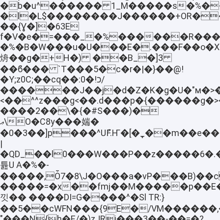
�b�u^������ 1_M�����s�%��
�l�L$��������J������+OR�
��{Ɣ�]�63E
f�V�e�=���_�%������R����
�%�B�W���u�U���E�.���F��o�
烐��g�+H�) ��B_�]3
��ϐ��� `T���5�c�r�|�}��@!
�Y;z0C;��cq��:0�!כ/
������J��j�d�Z�K�g�U�"м�>�
<��^^z���g<��.d���p�{������g�>
����2��\�{�#S���)�
ޢ\O�C8y���媏�
�0�3��]p���^UުF.Ҥ�[�_̞��m��e��
|
�QD_��l0���W���P��z�����6�.
튪U A�%�-
�����,Ȱ7�8\J�O���a�vP���В)��
�����=�x��fmj��M�����p��E�=
낏� � ����DI=G����^�Sl TR:}
��5��cWFN���{9E�/VM������,
"���N{h�E/�)zJRi���3��-��=�?