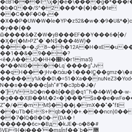
�сB'l���I \ӽ�]�ȅ�\����g�*���r
�b�Q��/S^�2���*�{�}�G�te
��C��F�0�ܙ�
�X��P�UW�W�le�YP�z52&�w�:�9�U&*�)c�v
�y��{��
ѿ����&�Z�W�yB���EF��Y���6�[�/
�Ӽ�r(�M>PZ"�`�N$���46W)�
���=ڮ� 8~�h�12A�H�xE�u��.Ñ<$�(0v���λ���&���n�XTDJ918!
��1��&�9���?
<ě�,A��JO�HH�΁N�r1ma5}
�*��NIG�ؗ��Lq`����g"Jv
��qH���ݱHv�מάu�1���IC̳��gmz�\�a������k�ʬ6"��(�J~g����I^�z`[OK#l���x`}#S������AƔNl�5�j"� e!
�����y%k��0\�=51�Xa��nuNeZ3�Yod��|.=�گ3N�ѥ��
N��s�����c[ah"#'ͳ�c3pb�J�/
�']/V.bQ�n��b[��@�q1˹Ћ�4�W)��-w-
�g���X|B��M,�2<�'j��ޫ�*$a��e�wFө
Z"�/� �mM$�)��j.�mX��"�"fꏔ
��uΤb�E=S+Iqb��)�+.���ncn}0�
��7�lQ�B�0�- (DA� !
������6c>�Bд�kJE�-o�8�#
}VEj9{�i���'�ms[nf��`b�޵