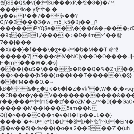
쒔)S$�Q&�v(�:Su���xҊ�ʴ2�3�)�/
���Ic� yf^� �
g��ҥP��7��<��?
GjY�2���3�w_m5_k5�Bj��_j?
�����)ΡYQ$e��\�(��ۂ���ݥ�&6dX�����F�D܏=�c���$���Z]�h+�O�H)�ch�����jR�OAxؑB�Ss�]��f�;j�C����"6�j�s_��}
�9g�E1,/���:�ۿ�D�4m>^��핳
7��|���
�Xx��)�f���\�ƹ+�މ�ե�M��T x!
�����7].���cV�NC[y��O�O����U]-
H�m���W�٫�s}
���{�uS�\���x�R��Q�%�Zh,��
��>����{b5��)ט��k��T�����\�$}
��FM���O:�~
kB�&�ڃ�%�6�l�Z�Vk"�;W�.�;�>sq�'��e�$�1�Q�Q�`s��ؼ�Z�HEg0�(����e�����8GM���UXsƢ�}
�CB��r�y��V�����������&���9R
r��j���m5��zf��oZM�ݖ�D(��GaO�a�N��=L��Cז$��R6�=R�H�}4�
����:�M��I���5am��N
Ә((�>���O��n�v��p��JL��}
����`�+=U'e*b)�L�$D�2"G�E
摞�w��5(�4w��(�o�aj2��E��7`�(uh