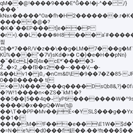
qM��@!����9���E^Ğ��!�j-^�� /}
���ٛ
kNʁʌ�����^Oa�fһ�H2�������.r�K�
�����@�?
�K�`��EP���t]e��P
�r<).��L���֎H8��� a'#���
찙
Cb�*7��R/V�z��\��g�LM�7���g�M`
KȖ%���"�7V}sKd�>� C�}�e�H��pNn}
�˜�EcL[�0[4x�cE*'����3-
Z͊_�>2ݽ��fB�s2��~:���V,~�-
&��Łv1� j0ٸ�nCm&0\E�9��7�Z�85-JR��^Ib3���9"A,���arS�@Nذ��%���1.�mpe�hx(l[�a�m�_Yidc���O�2'N63���CVs�ǐK����Y�X�?
0��B����� t(
<�\N������q����DsQb8&,?)�0f
�?W!1����n<�ZS�`kM1�?
�֔�5��ɭ5��4q�ކ y
P6�������W�^9s
����U�x��pQ�Ww(t@
��\T��PP�Mv��jE<�YSL$���g��Y
��1�|
����M�!F���e��\E1W�$d�"��B�B~����j�
�=N�e%�d0���f銒��܁��!ʩ���$��