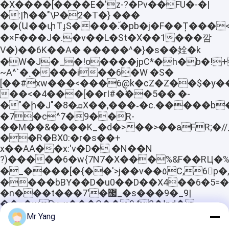
�X����[����E�'z-?�Pv��FU�-�|
�:|ħ��"\P�2�T�} ���
��(Ա��փTɟS����٘.�pb�j�F��Ț���<
�×F���J�.�v��L�St�X��1���깜
V�)��6K��A� �����^�}�s��姾�k
�W�J�_�!o����jpC*�h�b�!
~A^`�ˎ����i��6�W �S�
[��#xw���<���6@k�cZ�Z��$�y�
��<�4���[��rI#�ۙ��5�� �-
�"�ի�J"�8�ܩX��,���˗�c.�����b��7��9�5͞�\����!
�7�c^7̂�9��R-
��M��&����K_�d�>��>��aFR;�/
��R�BX0:�r�s��+
x��AA��x:'v�D� �N��N
?)�����6�w{7N7�X���%&F��RЦ�%eN
�_����[�{��'>j��v��٥Ϲ,6p�,B���jz�0�B�{**�L���������ʟ)��i�j;Ҟy����8�V�N��A|
����bBY��D�u0��D��X4��6�5=���OMA��u*
�n���t���7ʽ�޷_�s���9�_9|
��=�wPv=x���C��ا�948pd�
��Q��W�Y��N"qgw�Qd'�:_�
Mr Yang
�A�^��c�"����W���2�E�����7V