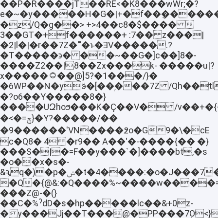
��P�R����jT��RE<�K8���wWr;�?
e�~�y�����H�G�|+�f��݈�������
�z/Q�g��> +>4��c8�$���� 
3��GT�+f������+ :7�� z���|
�2|l�|�r��7Z�˭�ͱ�ƎV�����.?
�T�����϶� ��~��G�]c��]8�-
����Z2��|8��Zx���k- �����u|?
x�����۝��@]5?�1���/}�
�6WP��N�yӭ�[��ۭ���7Z /Qh��t
�?o6��Y�����8�}
����UԶhoϧ���K�Ç��V� /v��+�
�<�=ݼ}�Υ?�����/��
�9������'VN����߶o�G9�\�cE
c�Q8� 4 �r9�� A��'�-����{�� �}
���S�|�=F��y���`�]����bt,�s
�o��x�s�-
&ԇq�)�p�ݾ�t�4����:�o�J���7��,>�~�S��
�Q�{@&:�Q����%~����w����
���Z@-�(}
��C�%ˀdD�s�hp�����lc��&+0z-
�y���Jj��T���@�PP���7߲O<}