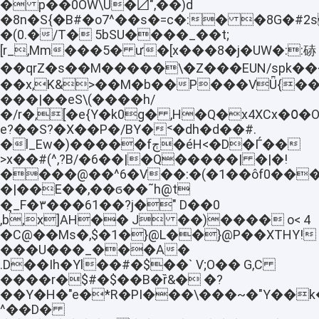
� p��0OW\U�〼",��)d
�8n�S{�B#�o7^��s�=c�:� �8G�#
�(0.�/T� 5bSU����_��t;
[r_,Mm���5� ư�[x���8�j�UW�::硳
��qrZ�s��M�����\�Z���EUN/spk��
��x,K&>��M�b��P���VǕ{�
���|��eS\(����h/
�/r�,[�e{Y�k0g� ,H�Q�x4XCx�߀�O�G̑�g
e?��S?�X��P�/BY�˂�dh�d��#.
�l_Ew�)�����fڄ�éH<�D�Ѓ��
>x��#(^,?B/�6��|�Q�����| �|�!
����@��^6�V��:�(�1��ôf
0���
�|��E��,��ϭ��˜h@t
�͉_F�٣���61��?j�" D��0
,b,x]AH�� J ��)���� o< 4
�C@��Ms�,$�1�}@L��}@P��XTHY!
���U���_���A�
.D��Ih�Yl��#�$��` Ѵ;O�� G,C
����r�$#�$��B�ȑ&� �?
��Y�H�"e�*R�PI���\���~�"Y��
^��D�