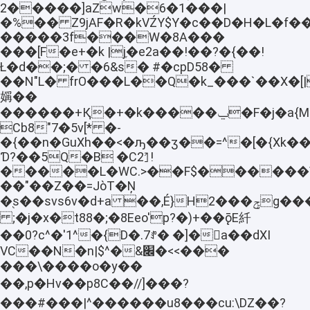
�2����]aZw�6�1���|
�%�� Z9jAF�R�kVŹY$Y�c��D�H�L�f��
�����3f���W�8A���
���[F�e+�k |jֶ�e2a��!��?�{��!
Ł�d��;� �6&s� #�cpD58�
��N"L� frO���L��Q�k_���`��X�[
㛵��
������+Қ�+�k�����ݐ�F�j�a{Mѡ�{�
Cb8"7�5v[* �-
�{��n�GuXh��<�ԡ��ӡ��=^�[�{Xk
Ɗ?��5Q�B �C2⦐!
�����L�WC.>��F$������Ѷ>;
��"��Z��=JòT�Ņ
�֭s��svs6v�d+a ��,É}H2���ݯg����M��{y\���˶�QŨ�ߡ*�b�x��܎݌I{`y�о�U��^F�Y��
;�j�x�t88�;�8Eeo'p?�)+��ǭE䊹
��0?c^�'1^�{D�.7ꍚ� �]�a��dXI
VC��N�n|$^�&׌�<<���
���\����o�y��
��,p�Hv��p8C��//]���?
���#���|^������u8���cu:\Ǳ��?