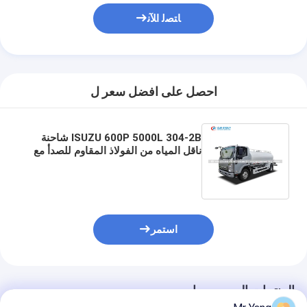
ﺎﺘﺼﻟ ﺍﻶﻧ
احصل على افضل سعر ل
ISUZU 600P 5000L 304-2B شاحنة
ناقل المياه من الفولاذ المقاوم للصدأ مع
محرك 130HP Euro V لمكافحة مياه
الشرب والغبار
استمر
المنتجات الموصى بها