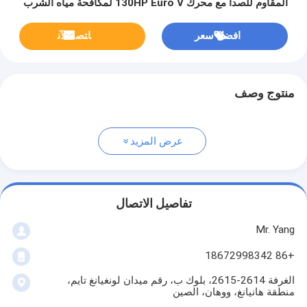
المقاوم للصدأ مع محرك 130HP Euro V لمكافحة مياه الشرب
والغبار
افضل سعر
ﺎﺘﺼﻟ ﺍﻶﻧ
منتوج وصف
عرض المزيد
تفاصيل الاتصال
Mr. Yang
+86 18672998342
الغرفة 2614-2615، بلوك ب، رقم ميدان لونغيانغ تايم،
منطقة هانيانغ، ووهان، الصين