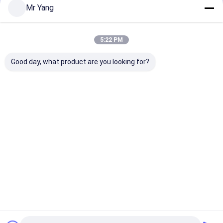
Mr Yang
5:22 PM
Good day, what product are you looking for?
Tri-Axle 60m3 LPG
HOWO 8000L
5m3 melk tank
Tanker Trailer met
geïsoleerde
met CIP
Q345R staal tank en
melktanks van
zelfreinigings
USA CORKEN pomp
roestvrij staal voor
voor bulk gas
het transport van
Beste prijs
Beste prijs
Beste pri
distributie
melk
Thuis
Ongeveer
Contacteer
Desktop
ons
ons
Site
Sitemap
Privacy Policy
Kwaliteit
LPG-de vrachtwagen van de gastanker
China
Fabriek.Copyright © 2026 HUBEI CHENGLI SPECIAL AUTOMOBILE
CO,.LTD. All Rights Reserved.