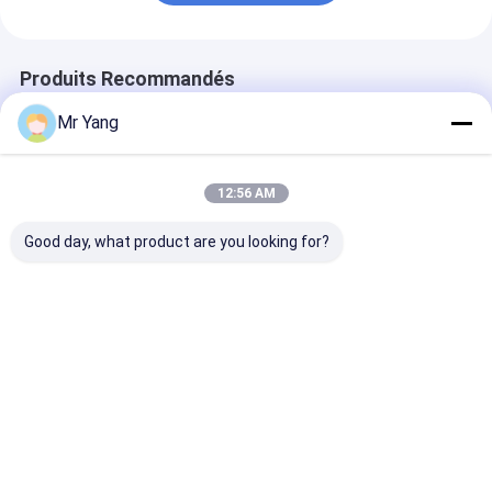
Produits Recommandés
Mr Yang
12:56 AM
Good day, what product are you looking for?
Camion de
HOWO 5 tonnes de
FAW JK6 6x4 C
dépanneuse à plat
camion-grule à
Truck 320HP 
Sinotruk HOWO 6x4
pompe à pompe pour
Capacité de c
avec grue à flèche
le double levage et le
utile avec XC
articulée de 10
chargement
Meilleur prix
Meilleur prix
Meilleur p
tonnes
Aperçu
Au sujet de
Contactez-
Desktop
nous
nous
Site
Sitemap
Privacy Policy