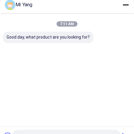
Mr Yang
7:11 AM
Good day, what product are you looking for?
Sinotruk HOWO 6x4
25,000L Bobtail
Remorque-cit
25m3 camion de
camion de GPL avec
GPL 59,5 CBM 
ravitaillement en
pompe à GPL
bobine de
GPL avec moteur
Blackmer
remplissage
Weichai 336HP et
Meilleur prix
Meilleur prix
Meilleur p
réservoir en acier au
carbone haute
résistance
Aperçu
Au sujet de
Contactez-
Desktop
nous
nous
Site
Sitemap
Privacy Policy
Qualité
camion-citerne aspirateur de gaz de lpg
Usine De
Chine.Copyright © 2026 HUBEI CHENGLI SPECIAL AUTOMOBILE
CO,.LTD. All Rights Reserved.