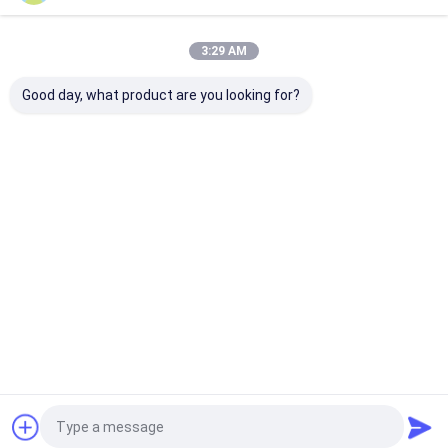
3:29 AM
Good day, what product are you looking for?
I-SUZU 13m³
Sinotruk Howo
Dongfeng 6x4
Kanalreinigungswagen
Abwassersauger mit
Sandsauger mi
mit SK-30S
Vakuumpumpe Jurop
15m3 Kapazitä
Wasserring-
PN155
Zyklonstaubs
Vakuumpumpe
und zweistufi
Bestpreis
Bestpreis
Bestprei
Überflussschu
Startseite
Über uns
Kontakt
Desktop Site
Sitemap
Privacy Policy
Qualität
Flüssiggastanklastzug
China Fabrik.Copyright © 2026 HUBEI
CHENGLI SPECIAL AUTOMOBILE CO,.LTD. All Rights Reserved.