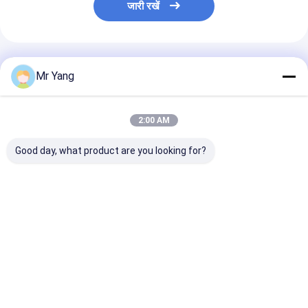
जारी रखें
अनुशंसित उत्पाद
Mr Yang
2:00 AM
Good day, what product are you looking for?
फिलिंग रील के साथ 59.5
59नाइजीरिया के
सिनोट्रुक HOWO
सीबीएम एलपीजी टैंक ट्रेलर
लिए.5CBM 3 एक्सल
15,000L एलपीजी 
एलपीजी टैंक सेमी ट्रेलर
ट्रक के साथ कॉर्कन
Z2000 पंप और भारी
प्रोपेन वितरण के लि
सबसे अच्छी कीमत
सबसे अच्छी कीमत
सबसे अच्छी 
Q345R स्टील टैंक
होम
हमारे बारे में
हमसे संपर्क करें
Desktop Site