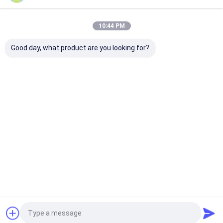
10:44 PM
Good day, what product are you looking for?
सिनोट्रुक HOWO 4x2
उच्च दक्षता वाले पंप और बहु-
FAW 5m3 क्षमता
10,000L वाटर स्प्रिंकलर
कार्यात्मक छिड़काव प्रणाली के
स्टेनलेस स्टील वाटर
ट्रक नगरपालिका और निर्माण
साथ हुआलिंग 20,000 लीटर
स्प्रिंकलर ट्रक यूरो
उपयोग के लिए यूरो VI इंजन
पानी छिड़काव ट्रक
के साथ नगरपालिका
के साथ बहु-कार्यात्मक पानी
औद्योगिक उपयोग के
सबसे अच्छी कीमत
सबसे अच्छी कीमत
सबसे अच्छी 
टैंकर
होम
हमारे बारे में
हमसे संपर्क करें
Desktop Site
Sitemap
Privacy Policy
गुणवत्ता
एलपीजी गैस टैंकर ट्रक
चीन का कारखाना.Copyright © 2026 HUBEI
CHENGLI SPECIAL AUTOMOBILE CO,.LTD. All Rights Reserved.