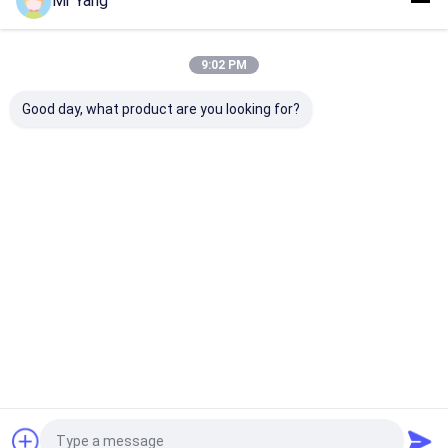
Mr Yang
9:02 PM
Good day, what product are you looking for?
25m3 316 Stainless
HOWO 8000L Kereta
5m3 truk tangk
Steel Vacuum Tank
tangki susu
dengan sistem
Semi-Trailer dengan
terisolasi dari baja
pembersih diri
pompa vakum
tahan karat untuk
JUROP PVT700
transportasi susu
Harga terbaik
Harga terbaik
Harga terb
Italia dan sistem
cuci tekanan tinggi
Rumah
Tentang
Hubungi
Desktop
kita
kami
Site
Sitemap
Privacy Policy
Kualitas
Truk Tangki Gas LPG
Pabrik cina.Copyright © 2026 HUBEI
CHENGLI SPECIAL AUTOMOBILE CO,.LTD. All Rights Reserved.