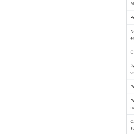
M
P
N
e
C
P
v
P
P
n
C
su