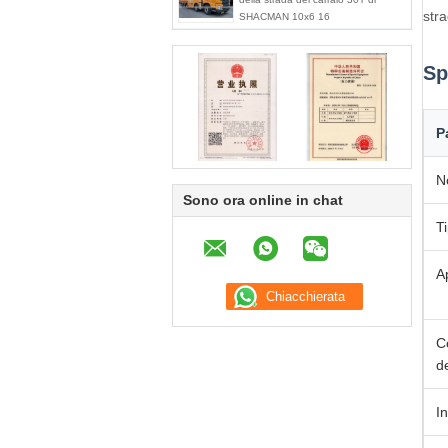
stra
SHACMAN 10x6 16
Sp
P
N
Sono ora online in chat
T
A
C
d
I