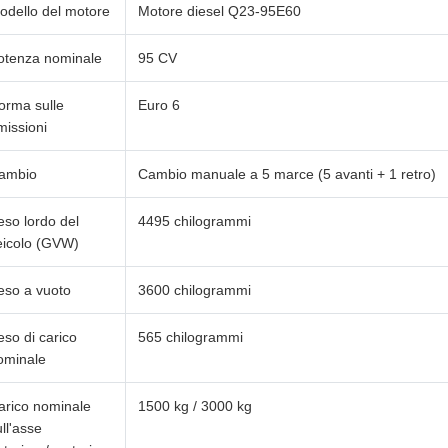
odello del motore
Motore diesel Q23-95E60
otenza nominale
95 CV
orma sulle
Euro 6
missioni
ambio
Cambio manuale a 5 marce (5 avanti + 1 retro)
eso lordo del
4495 chilogrammi
eicolo (GVW)
eso a vuoto
3600 chilogrammi
eso di carico
565 chilogrammi
ominale
arico nominale
1500 kg / 3000 kg
ll'asse