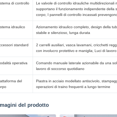
istema di controllo
Le valvole di controllo idrauliche multidirezionali 
supportano il funzionamento indipendente della st
corpo; I pannelli di controllo incassati prevengono
istema idraulico
Azionamento idraulico completo, design della tu
stabile e silenzioso, lunga durata
ccessori standard
2 carrelli ausiliari, vasca lavamani, cricchetti re
con involucro protettivo e maniglia; Luci di lavor
odalità operativa
Comando manuale laterale azionabile da una sola
lavoro di soccorso quotidiano
iattaforma del
Piastra in acciaio modellato antiscivolo, stampagg
orpo
operazioni di traino frequenti a lungo termine
magini del prodotto