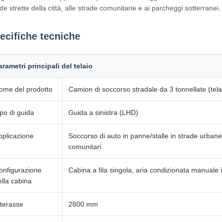
de strette della città, alle strade comunitarie e ai parcheggi sotterranei.
ecifiche tecniche
arametri principali del telaio
ome del prodotto
Camion di soccorso stradale da 3 tonnellate (tel
ipo di guida
Guida a sinistra (LHD)
pplicazione
Soccorso di auto in panne/stalle in strade urbane
comunitari
onfigurazione
Cabina a fila singola, aria condizionata manuale 
ella cabina
nterasse
2800 mm