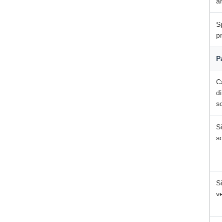
a
S
p
P
C
di
s
S
s
S
ve