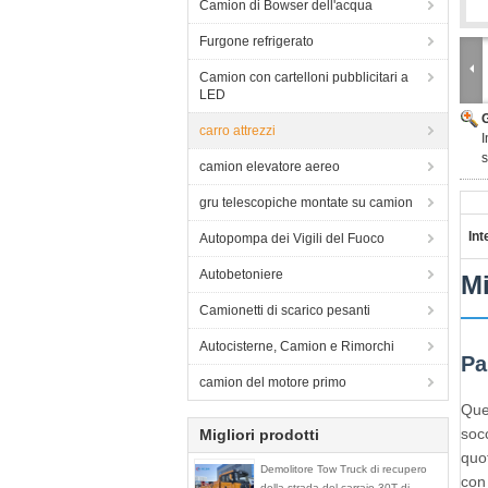
Camion di Bowser dell'acqua
Furgone refrigerato
Camion con cartelloni pubblicitari a
LED
carro attrezzi
I
s
camion elevatore aereo
gru telescopiche montate su camion
Int
Autopompa dei Vigili del Fuoco
Autobetoniere
Mi
Camionetti di scarico pesanti
Autocisterne, Camion e Rimorchi
Pa
camion del motore primo
Que
socc
Migliori prodotti
quot
Demolitore Tow Truck di recupero
con 
della strada del carraio 30T di