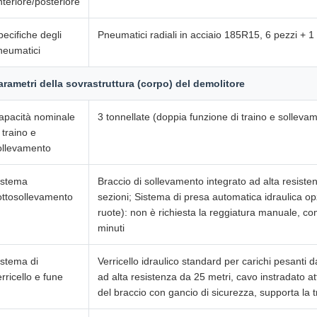
nteriore/posteriore
pecifiche degli
Pneumatici radiali in acciaio 185R15, 6 pezzi + 1
neumatici
arametri della sovrastruttura (corpo) del demolitore
apacità nominale
3 tonnellate (doppia funzione di traino e solleva
 traino e
ollevamento
istema
Braccio di sollevamento integrato ad alta resiste
ottosollevamento
sezioni; Sistema di presa automatica idraulica o
ruote): non è richiesta la reggiatura manuale, com
minuti
istema di
Verricello idraulico standard per carichi pesanti d
rricello e fune
ad alta resistenza da 25 metri, cavo instradato at
del braccio con gancio di sicurezza, supporta la tr