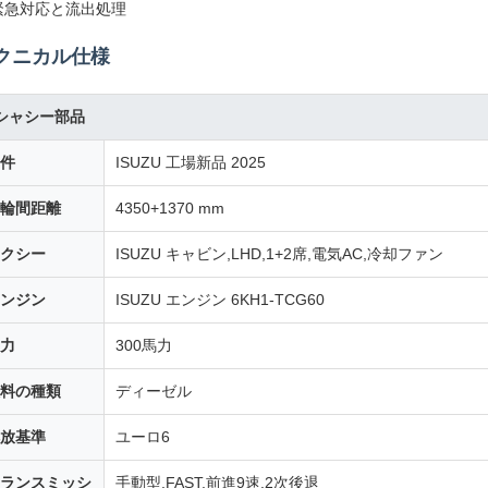
緊急対応と流出処理
クニカル仕様
シャシー部品
件
ISUZU 工場新品 2025
輪間距離
4350+1370 mm
クシー
ISUZU キャビン,LHD,1+2席,電気AC,冷却ファン
ンジン
ISUZU エンジン 6KH1-TCG60
力
300馬力
料の種類
ディーゼル
放基準
ユーロ6
ランスミッシ
手動型,FAST,前進9速,2次後退