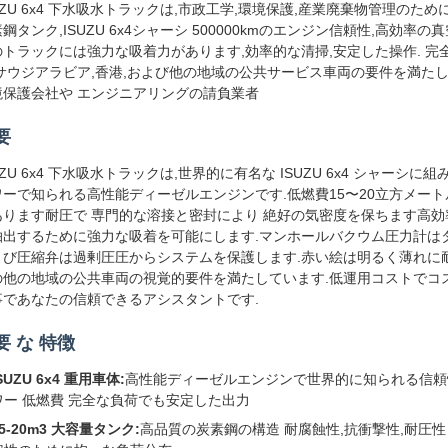
UZU 6x4 下水吸水トラックは,市政工学,環境保護,産業廃棄物管理のため
鋼タンク,ISUZU 6x4シャーシ 500000kmのエンジン信頼性,高効率
のトラックには強力な吸着力があります,効率的な清掃,安定した操作. 完
,サウジアラビア,香港,および他の地域の公共サービス車両の要件を満た
境保護会社や エンジニアリングの請負業者
要
UZU 6x4 下水吸水トラックは,世界的に有名な ISUZU 6x4 シャー
ワーで知られる高性能ディーゼルエンジンです.低燃費15〜20立方メート
あります耐圧で 専門的な溶接と密封により 絶好の気密度を保ちます高効
抽出するために強力な吸着を可能にします.マンホールバクウム圧力計は
よび圧縮弁は過剰圧圧からシステムを保護します.赤い絵は明るく薄れに耐性
の他の地域の公共車両の視覚的要件を満たしています.低運用コストでコ
事であなたの信頼できるアシスタントです.
要 な 特徴
SUZU 6x4 重用車体:
高性能ディーゼルエンジンで世界的に知られる信頼性
ワー 低燃費 完全な負荷でも安定した出力
5-20m3 大容量タンク:
高品質の炭素鋼の構造 耐腐蝕性,抗衝撃性,耐圧