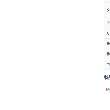
タ
ア
リ
免
作
コ
製