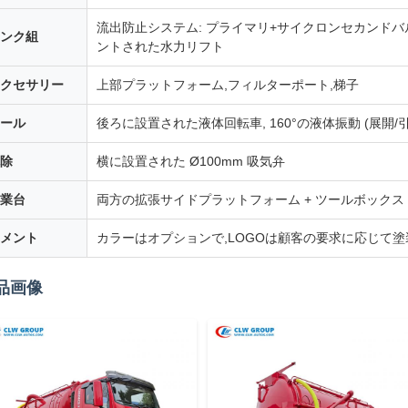
流出防止システム: プライマリ+サイクロンセカンドバ
ンク組
ントされた水力リフト
クセサリー
上部プラットフォーム,フィルターポート,梯子
ール
後ろに設置された液体回転車, 160°の液体振動 (展開/
除
横に設置された Ø100mm 吸気弁
業台
両方の拡張サイドプラットフォーム + ツールボックス
メント
カラーはオプションで,LOGOは顧客の要求に応じて塗
品画像