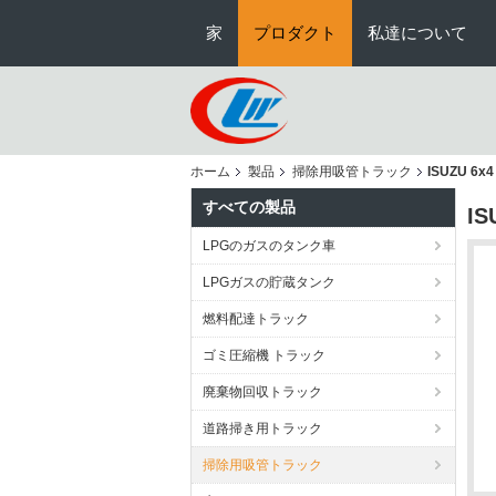
家
プロダクト
私達について
ホーム
製品
掃除用吸管トラック
ISUZU 
すべての製品
I
LPGのガスのタンク車
LPGガスの貯蔵タンク
燃料配達トラック
ゴミ圧縮機 トラック
廃棄物回収トラック
道路掃き用トラック
掃除用吸管トラック