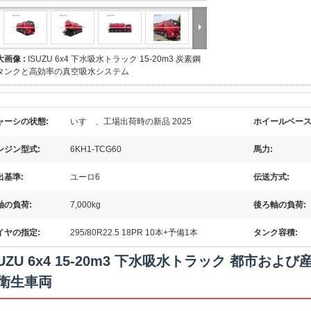
大画像 :
ISUZU 6x4 下水吸水トラック 15-20m3 炭素鋼
タンクと高効率の真空吸水システム
ャーシの状態:
いすゞ、工場出荷時の新品 2025
ホイールベース
ンジン型式:
6KH1-TCG60
馬力:
出基準:
ユーロ6
伝送方式:
軸の負荷:
7,000kg
後ろ軸の負荷:
イヤの指定:
295/80R22.5 18PR 10本+予備1本
タンク容積:
SUZU 6x4 15-20m3 下水吸水トラック 都市
衛生車両