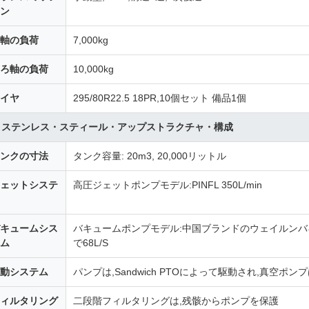
ン
軸の負荷
7,000kg
ろ軸の負荷
10,000kg
イヤ
295/80R22.5 18PR,10個セット 備品1個
. ステンレス・スティール・アップストラクチャ・構成
ンクの寸法
タンク容量: 20m3, 20,000リットル
ェットシステ
高圧ジェットポンプモデル:PINFL 350L/min
キュームシス
バキュームポンプモデル:中国ブランドのウェイルンバキュ
ム
で68L/S
動システム
パンプは,Sandwich PTOによって駆動され,真空ポン
ィルタリング
二段階フィルタリングは,残骸からポンプを保護