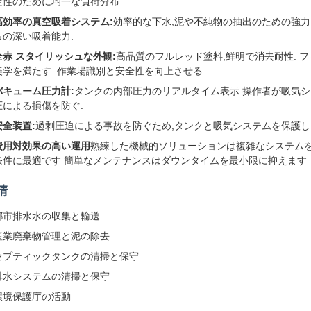
定性のために均一な負荷分布
高効率の真空吸着システム:
効率的な下水,泥や不純物の抽出のための強力な
らの深い吸着能力.
全赤 スタイリッシュな外観:
高品質のフルレッド塗料,鮮明で消去耐性. 
美学を満たす. 作業場識別と安全性を向上させる.
バキューム圧力計:
タンクの内部圧力のリアルタイム表示.操作者が吸気シ
圧による損傷を防ぐ.
安全装置:
過剰圧迫による事故を防ぐため,タンクと吸気システムを保護し
費用対効果の高い運用
熟練した機械的ソリューションは複雑なシステムを
条件に最適です 簡単なメンテナンスはダウンタイムを最小限に抑えます
請
都市排水水の収集と輸送
産業廃棄物管理と泥の除去
セプティックタンクの清掃と保守
排水システムの清掃と保守
環境保護庁の活動