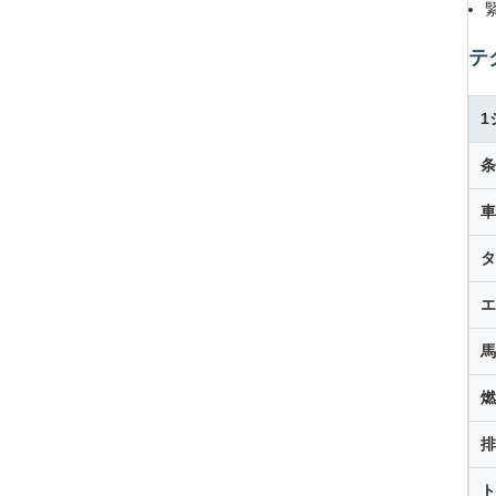
テ
1
条
車
タ
エ
馬
燃
排
ト