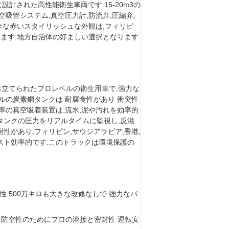
に設計された高性能衛生車両です.15-20m3の
の真空吸管システム,真空圧力計,防流弁,圧縮弁,
全な赤いスタイリッシュな外観は,フィリピ
します.地方自治体の好ましい選択となります
シに組み立てられたプロレベルの衛生用車で,強力な
ルの炭素鋼タンクは 耐腐食性があり 衝突性
率の真空吸着装置は,流水,泥や汚れを効率的
タンクの圧力をリアルタイムに監視し,反溢
があり,フィリピン,サウジアラビア,香港,
スト効率的です.このトラックは環境保護の
 500万キロも大きな改修なしで 強力なパ
性 防空性のためにプロの溶接と密封性 運転安