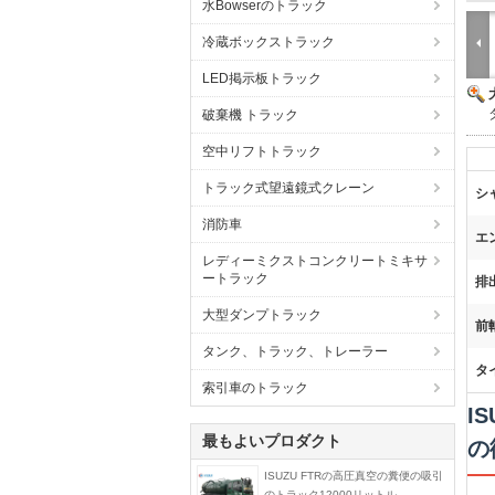
水Bowserのトラック
冷蔵ボックストラック
LED掲示板トラック
破棄機 トラック
空中リフトトラック
トラック式望遠鏡式クレーン
シ
消防車
エ
レディーミクストコンクリートミキサ
ートラック
排
大型ダンプトラック
前
タンク、トラック、トレーラー
タ
索引車のトラック
I
最もよいプロダクト
の
ISUZU FTRの高圧真空の糞便の吸引
のトラック12000リットル