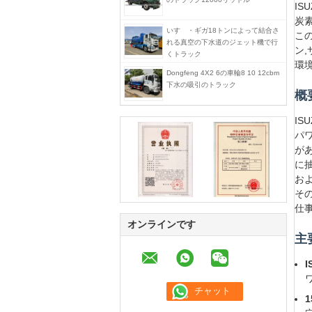
IS
炭素
いすゞ・ギガ18トンによって結合さ
こ
れる真空の下水道のジェット機で行
ン
くトラック
環
Dongfeng 4X2 6の車輪8 10 12cbm
下水の吸引のトラック
概
IS
パ
が
に
お
そ
仕
オンラインです
主
I
1