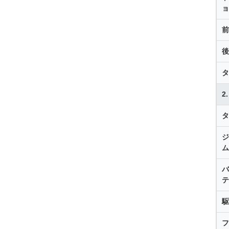
ョ
前
後
タ
2
タ
ジ
ム
バ
テ
駆
フ