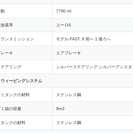
移動
7790 ml
排放基準
ユーロ6
トランスミッション
モデル:FAST, 8 前へ 1 後ろへ
ブレーキ
エアブレーキ
ステアリング
シルバーステアリング,シルバーアシス
スウィーピングシステム
ゴミタンクの材料
ステンレス鋼
ゴミ箱の容量
9m3
水タンクの材料
ステンレス鋼