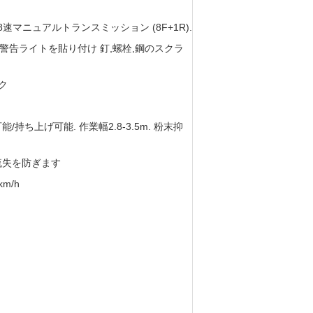
 FAST 8速マニュアルトランスミッション (8F+1R).
警告ライトを貼り付け 釘,螺栓,鋼のスクラ
ク
/持ち上げ可能. 作業幅2.8-3.5m. 粉末抑
流失を防ぎます
m/h