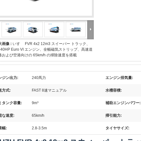
大画像 :
いすゞ FVR 4x2 12m3 スイーパー トラック、
240HP Euro VI エンジン、全幅磁気ストリップ、高速道
路および空港向けの 65km/h の掃除速度を搭載
ンジン出力:
240馬力
エンジン排気量:
送方式:
FAST 8速マニュアル
水槽容積:
ミタンク容量:
9m³
補助エンジンパワー:
範な速度:
65km/h
掃引能力:
業幅:
2.8-3.5m
タイヤサイズ: