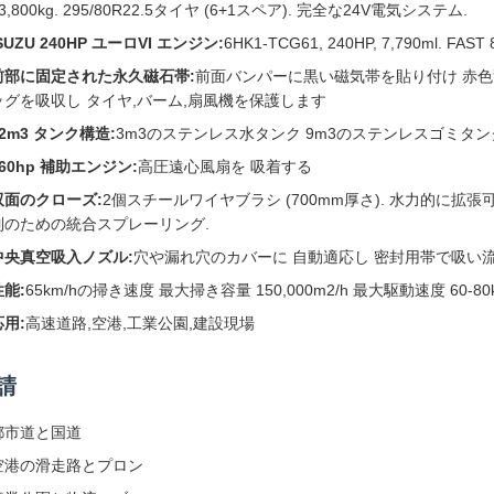
3,800kg. 295/80R22.5タイヤ (6+1スペア). 完全な24V電気システム.
SUZU 240HP ユーロVI エンジン:
6HK1-TCG61, 240HP, 7,790ml.
前部に固定された永久磁石帯:
前面バンパーに黒い磁気帯を貼り付け 赤色
ッグを吸収し タイヤ,バーム,扇風機を保護します
12m3 タンク構造:
3m3のステンレス水タンク 9m3のステンレスゴミタン
260hp 補助エンジン:
高圧遠心風扇を 吸着する
双面のクローズ:
2個スチールワイヤブラシ (700mm厚さ). 水力的に拡張可能
制のための統合スプレーリング.
中央真空吸入ノズル:
穴や漏れ穴のカバーに 自動適応し 密封用帯で吸い
性能:
65km/hの掃き速度 最大掃き容量 150,000m2/h 最大駆動速度 60-80k
応用:
高速道路,空港,工業公園,建設現場
請
都市道と国道
空港の滑走路とプロン