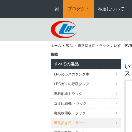
家
プロダクト
私達について
ホーム
製品
道路掃き用トラック
いすゞ FV
搭載
すべての製品
い
ス
LPGのガスのタンク車
LPGガスの貯蔵タンク
燃料配達トラック
ゴミ圧縮機 トラック
廃棄物回収トラック
道路掃き用トラック