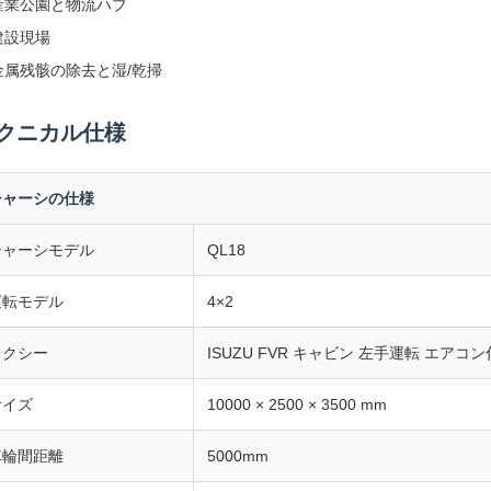
産業公園と物流ハブ
建設現場
金属残骸の除去と湿/乾掃
クニカル仕様
シャーシの仕様
シャーシモデル
QL18
運転モデル
4×2
タクシー
ISUZU FVR キャビン 左手運転 エア
サイズ
10000 × 2500 × 3500 mm
車輪間距離
5000mm