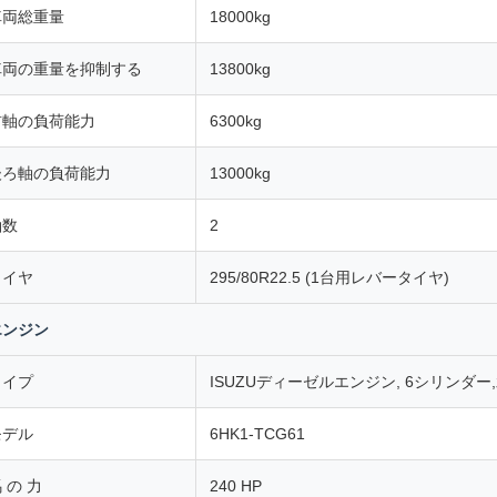
車両総重量
18000kg
車両の重量を抑制する
13800kg
前軸の負荷能力
6300kg
後ろ軸の負荷能力
13000kg
軸数
2
タイヤ
295/80R22.5 (1台用レバータイヤ)
エンジン
タイプ
ISUZUディーゼルエンジン, 6シリンダ
モデル
6HK1-TCG61
 の 力
240 HP