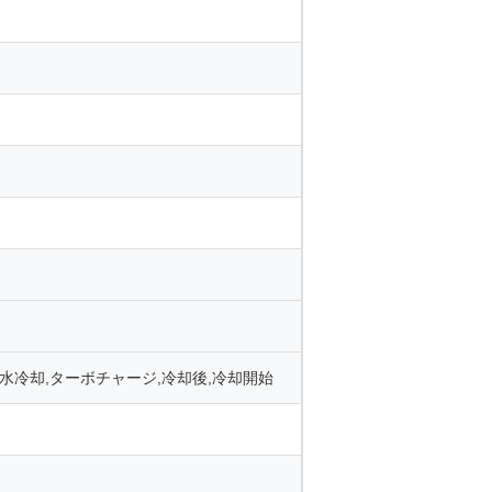
ー,水冷却,ターボチャージ,冷却後,冷却開始