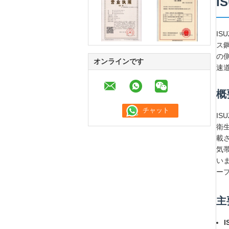
I
IS
ス鋼
の側
オンラインです
速
概
IS
衛生
載さ
気
いま
ープ
主
I