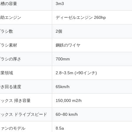
水槽の容量
3m3
補助エンジン
ディーゼルエンジン 260hp
ブラシ数
2個
ブラシ素材
鋼鉄のワイヤ
ブラシの厚さ
700mm
作業領域
2.8~3.5m (>90インチ)
掃き回る速度
65km/h
マックス 掃き容量
150,000 m2/h
マックス ドライブスピード
60~80 km/h
ファンのモデル
8.5a