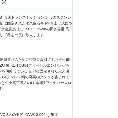
ック
ン,FAST 8速トランスミッション,3m3のステンレ
前部に固定された永久磁石帯 (持ち上げ式)2つ
き速度,および150,000m2/hの掃き容量.高
そして塵を一度に除去します.
,都市動脈道路のために特別に設計された高性能
UZU 6HK1-TCG61ディーゼルエンジンが搭
o VI) を供給している.前部に固定された永久磁
m3のステンレス鋼の廃棄物タンクが含まれて
作業幅と中央真空吸入の双面鋼鉄ワイヤバースロ
す.
,3人の乗客. GVW18,000kg,歩道