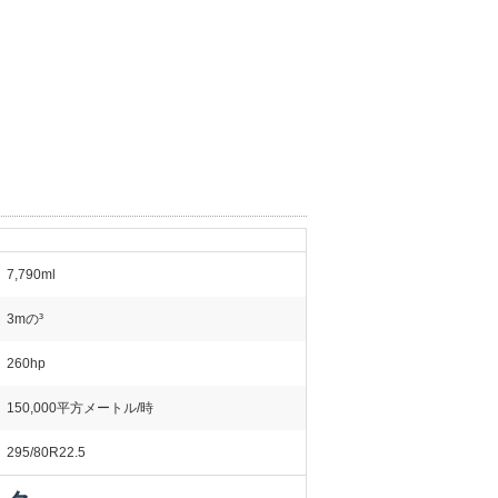
7,790ml
3mの³
260hp
150,000平方メートル/時
295/80R22.5