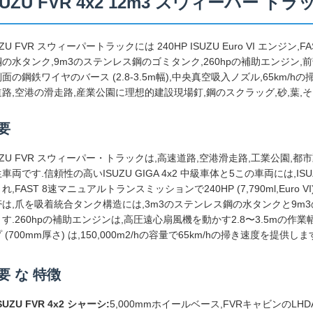
SUZU FVR 4x2 12m3 スウィーパー トラ
UZU FVR スウィーパートラックには 240HP ISUZU Euro VI エンジ
の水タンク,9m3のステンレス鋼のゴミタンク,260hpの補助エンジン,
面の鋼鉄ワイヤのバース (2.8-3.5m幅),中央真空吸入ノズル,65km/hの掃
道路,空港の滑走路,産業公園に理想的建設現場釘,鋼のスクラッグ,砂,葉,
要
UZU FVR スウィーパー・トラックは,高速道路,空港滑走路,工業公園
車両です.信頼性の高いISUZU GIGA 4x2 中級車体と5この車両には,IS
れ,FAST 8速マニュアルトランスミッションで240HP (7,790ml,Eur
帯は,爪を吸着統合タンク構造には,3m3のステンレス鋼の水タンクと9
す.260hpの補助エンジンは,高圧遠心扇風機を動かす2.8〜3.5mの
 (700mm厚さ) は,150,000m2/hの容量で65km/hの掃き速度を提供しま
要 な 特徴
SUZU FVR 4x2 シャーシ:
5,000mmホイールベース,FVRキャビンのLHDA/C