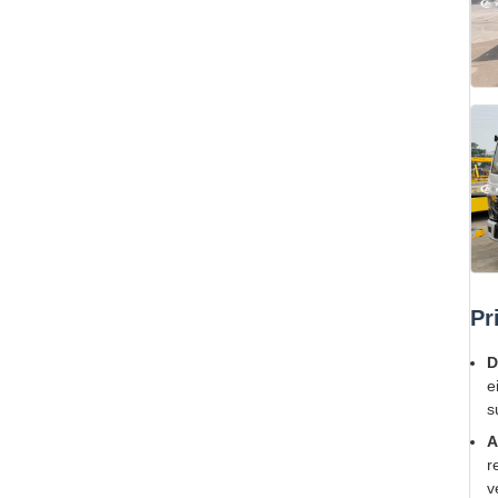
Pr
D
e
s
A
r
v