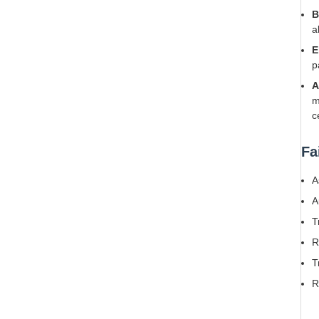
B
a
E
p
A
m
c
Fa
A
A
T
R
T
R