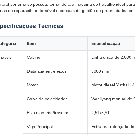
rável por uma só pessoa, tornando-a a máquina de trabalho ideal para
cinas de reparação automóvel e equipas de gestão de propriedades e
pecificações Técnicas
ategoria
Item
Especificação
hassis
Cabine
Linha única de 2.030
Distância entre eixos
3800 mm
Motor
Motor diesel Yuchai 1
Caixa de velocidades
Wanliyang manual de 6
Eixo dianteiro/traseiro
2,5T/5,5T
Viga Principal
Estrutura reforçada 