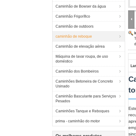
Caminhão de Bowser da água
Caminhão Frigorífico
Caminhão de outdoors
caminhão de reboque
d
Caminhão de elevação aérea
Máquina de lavar roupa, de uso
doméstico
Lar
Caminhão dos Bombeiros
Ca
Caminhões Betoneira de Concreto
Usinado
to
Caminhão Basculante para Serviços
Pesados
Est
Caminhões Tanque e Reboques
rec
apr
prima - caminhão do motor
emp
sin
Os melhores produtos