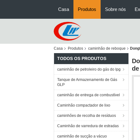
Casa
Produtos
Sobre nós
Ex
Casa
Produtos
caminhão de reboque
Dongf
TODOS OS PRODUTOS
Do
de
caminhão de petroleiro do gás do lpg
Tanque de Armazenamento de Gás
GLP
caminhão de entrega de combustível
Caminhão compactador de lixo
caminhões de recolha de resíduos
Caminhão de varredura de estradas
caminhão de sucção a vácuo