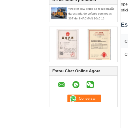
ope
Wrecker Tow Truck da recuperação
ofi
da estrada do veículo com rodas
30T de SHACMAN 10x6 16
Es
C
C
Estou Chat Online Agora