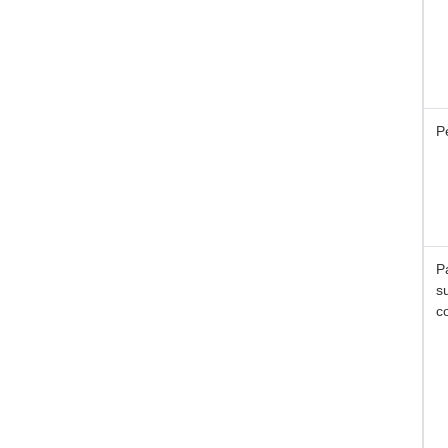
P
P
s
c