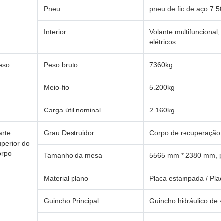
Pneu
pneu de fio de aço 7.
Interior
Volante multifuncional,
elétricos
eso
Peso bruto
7360kg
Meio-fio
5.200kg
Carga útil nominal
2.160kg
arte
Grau Destruidor
Corpo de recuperação 
uperior do
orpo
Tamanho da mesa
5565 mm * 2380 mm, p
Material plano
Placa estampada / Pla
Guincho Principal
Guincho hidráulico de 