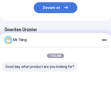
Devam et
Önerilen Ürünler
Mr Yang
7:02 AM
Good day, what product are you looking for?
50m3 Patlama
60 cbm 30 ton LPG
50cbm / 50,000
Dayanıklı Patlama
depolama tankı
propan gazı to
Dayanıklı Yakıt
dolgu tesisi Propan
depolama ve d
İstasyonu
basınçlı kapı
tankı Q345R /
LPG kaydırma
En iyi fiyat
En iyi fiyat
En iyi fiy
istasyonu