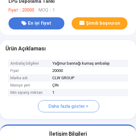
LPG Depolama Tankı
Fiyat：20000
MOQ：1
En iyi fiyat
Şimdi başvurun
Ürün Açıklaması
Ambalaj bilgileri
Yağmur barınağı kumaş ambalajı
Fiyat
20000
Marka adı
CLW GROUP
Menşe yeri
ÇİN
Min sipariş miktarı
1
Daha fazla göster
İletişim Bilgileri