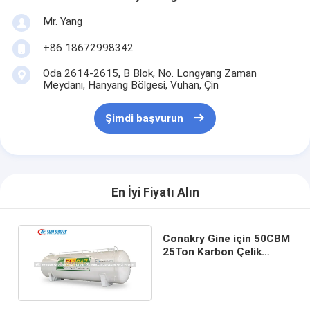
Mr. Yang
+86 18672998342
Oda 2614-2615, B Blok, No. Longyang Zaman
Meydanı, Hanyang Bölgesi, Vuhan, Çin
Şimdi başvurun
En İyi Fiyatı Alın
Conakry Gine için 50CBM
25Ton Karbon Çelik
Yatay LPG Depolama
Tankı