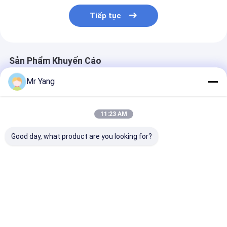
Tiếp tục
Sản Phẩm Khuyến Cáo
Mr Yang
11:23 AM
Good day, what product are you looking for?
Trạm cấp nhiên liệu
60cbm 30ton LPG
50cbm / 50,00
chống cháy nổ dạng
Lưu trữ bể Thanh
Lỏng khí prop
trượt 50m³ – Nạp
đầy nhà máy
Lượng lớn lưu 
nhiên liệu an toàn &
Propane bình áp suất
bình phân phối
theo mô-đun tại chỗ
Q345R / SA51
Giá tốt nhất
Giá tốt nhất
Giá tốt n
Skid Station