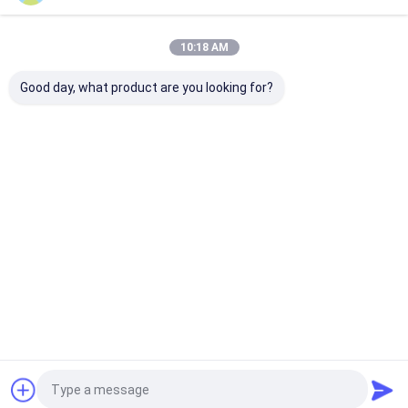
10:18 AM
Good day, what product are you looking for?
रूसी बाजार के लिए
सिनोट्रुक HOWO 4x2 5
डोंगफेंग डोलीका 4 
एल्यूमीनियम मिश्र धातु कार्गो
टन का 360° रोटेशन और
रिकवरी फ्लैटबेड व्रे
बॉक्स, तरल ईंधन इंजन हीटिंग
4.5 मीटर के कार्गो बॉक्स वाला
ट्रक 6 मीटर टिल्ट ट्
और 10 टन की टोह हुक के
अल्जीरिया के लिए कंकल बूम
साथ ISUZU 700P 5 टन
क्रेन ट्रक
सबसे अच्छी कीमत
सबसे अच्छी कीमत
सबसे अच्छी 
क्रेन ट्रक
होम
हमारे बारे में
हमसे संपर्क करें
Desktop Site
Sitemap
Privacy Policy
गुणवत्ता
एलपीजी गैस टैंकर ट्रक
चीन का कारखाना.Copyright © 2026 HUBEI
CHENGLI SPECIAL AUTOMOBILE CO,.LTD. All Rights Reserved.