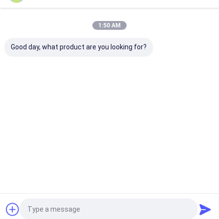
1:50 AM
Good day, what product are you looking for?
25m3 316 स्टेनलेस स्टील
दूध परिवहन के लिए HOWO
सीआईपी स्व-सफाई प
वैक्यूम टैंक अर्ध-ट्रेलर
8000L स्टेनलेस स्टील
के साथ 5m3 दूध टै
इतालवी JUROP
अछूता दूध टैंक ट्रक
PVT700 वैक्यूम पंप और
उच्च दबाव धोने की प्रणाली के
सबसे अच्छी कीमत
सबसे अच्छी कीमत
सबसे अच्छी 
साथ
होम
हमारे बारे में
हमसे संपर्क करें
Desktop Site
Sitemap
Privacy Policy
गुणवत्ता
एलपीजी गैस टैंकर ट्रक
चीन का कारखाना.Copyright © 2026 HUBEI
CHENGLI SPECIAL AUTOMOBILE CO,.LTD. All Rights Reserved.