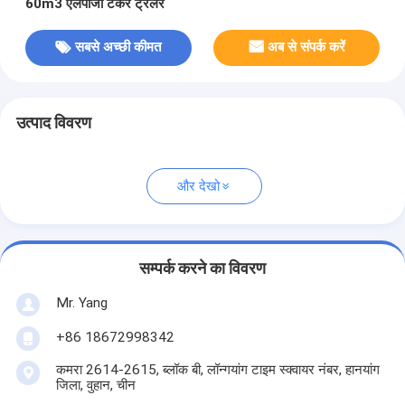
60m3 एलपीजी टैंकर ट्रेलर
सबसे अच्छी कीमत
अब से संपर्क करें
उत्पाद विवरण
और देखो
सम्पर्क करने का विवरण
Mr. Yang
+86 18672998342
कमरा 2614-2615, ब्लॉक बी, लॉन्गयांग टाइम स्क्वायर नंबर, हानयांग
जिला, वुहान, चीन