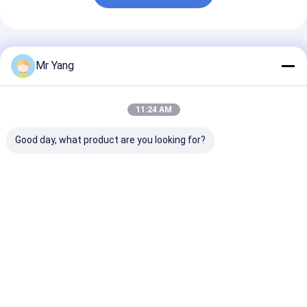
推薦されたプロダクト
Mr Yang
11:24 AM
Good day, what product are you looking for?
シノトルク HOWO 4x2
ドンフェン・ドリカ 4
ISUZU 4x2 5
5トンのノックルブー
トンのリリカバリー フ
レーントラック 
ムクレーントラック
ラットベッド・ワーカ
4セクションブ
360°回転と4.5mの貨
ー トラック 6m 傾斜ト
360°回転
物箱 アルジェリア
レイ
ベストプライス
ベストプライス
ベストプラ
Desktop Site
ホーム
企業情報
お問い合わせ
Sitemap
Privacy Policy