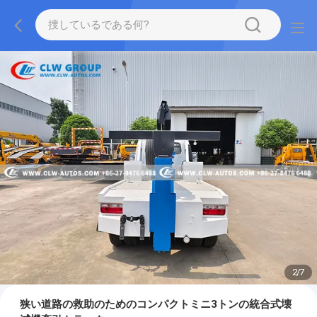
2
/
7
狭い道路の救助のためのコンパクトミニ3トンの統合式壊