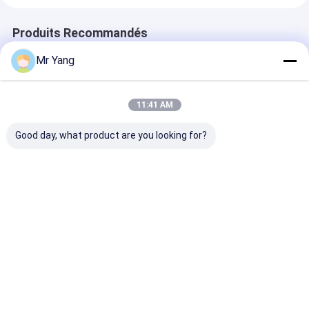
Produits Recommandés
Mr Yang
11:41 AM
Good day, what product are you looking for?
HOWO 8000L
Épandage précis
Shacman 8x4 
camion-citerne à lait
d'asphalte de camion
chevaux camio
isolé en acier
de distributeur
transport de
inoxydable pour le
d'asphalte de ³ de
nourriture en 
transport du lait
SHACMAN X3000
avec réservoir
Meilleur prix
Meilleur prix
Meilleur p
10m pour l'entretien
acier au carbo
des routes
20 tonnes et s
de déchargem
hydraulique
Aperçu
Au sujet de
Contactez-
Desktop
nous
nous
Site
Sitemap
Privacy Policy
Qualité
camion-citerne aspirateur de gaz de lpg
Usine De