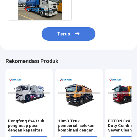
Vacuum Sewer Jet
Truck
Terus
Rekomendasi Produk
Dongfeng 6x4 truk
18m3 Truk
FOTON 8x4 He
penghisap pasir
pembersih selokan
Duty Combinat
dengan kapasitas
kombinasi dengan
Sewer Cleanin
12-15m3, pengumpul
3.500 psi Jetting
Vacuum Truc