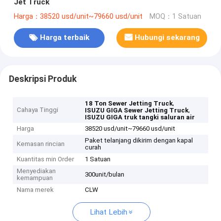
Jet Truck
Harga：38520 usd/unit~79660 usd/unit
MOQ：1 Satuan
Harga terbaik
Hubungi sekarang
Deskripsi Produk
,
18 Ton Sewer Jetting Truck
Cahaya Tinggi
,
ISUZU GIGA Sewer Jetting Truck
ISUZU GIGA truk tangki saluran air
Harga
38520 usd/unit~79660 usd/unit
Paket telanjang dikirim dengan kapal
Kemasan rincian
curah
Kuantitas min Order
1 Satuan
Menyediakan
300unit/bulan
kemampuan
Nama merek
CLW
Lihat Lebih