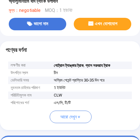
অ্যালুমিনিয়াম খাদ ট্যাংক উপাদান
মূল্য：negotiable
MOQ：1 ইউনিট
ভালো দাম
এখন যোগাযোগ
পণ্যের বর্ণনা
লক্ষণীয় করা
,
পেট্রোল ট্যাঙ্কার ট্রাক
গ্যাস সরবরাহ ট্রাক
উৎপত্তি স্থল
চীন
ডেলিভারি সময়
অগ্রিম পেমেন্ট প্রাপ্তির 30-35 দিন পরে
ন্যূনতম চাহিদার পরিমাণ
1 ইউনিট
পরিচিতিমুলক নাম
CLW
পরিশোধের শর্ত
এল/সি, টি/টি
আরো দেখুন