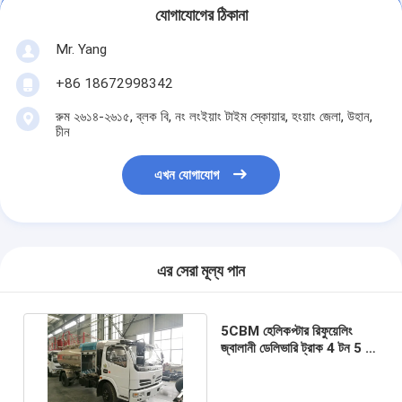
যোগাযোগের ঠিকানা
Mr. Yang
+86 18672998342
রুম ২৬১৪-২৬১৫, ব্লক বি, নং লংইয়াং টাইম স্কোয়ার, হংয়াং জেলা, উহান,
চীন
এখন যোগাযোগ
এর সেরা মূল্য পান
5CBM হেলিকপ্টার রিফুয়েলিং
জ্বালানী ডেলিভারি ট্রাক 4 টন 5 টন
অ্যালুমিনিয়াম খাদ ট্যাংক উপাদান