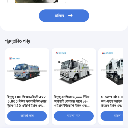
চালিয়ে
প্রস্তাবিত পণ্য
ইসুজু 100 পি আরএইচডি 4x2
ইসুজু এনপিআর ৬,০০০ লিটার
Sinotruk HOW
5,000 লিটার জ্বালানী ট্যাঙ্কার
জ্বালানী বোসারের সাথে ১৫০
অল-হুইল ড্রাইভ 
ট্রাক 120 এইচপি ইঞ্জিন এবং
এইচপি ইউরো ভি ইঞ্জিন এবং
ডিজেল ইঞ্জিন এবং অ
মোবাইল রিফুয়েলিংয়ের জন্য
বাণিজ্যিক রিফুয়েলিংয়ের জন্য
লজিস্টিক্সের জন্য কার্বন
অ্যান্টি-কোরোশন ট্যাঙ্ক সহ
ইন্টিগ্রেটেড জ্বালানী বিতরণকারী
ট্যাঙ্ক সহ ক্রুড অয়েল
ভালো দাম
ভালো দাম
ভালো দাম