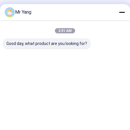
বাড়ি
আমাদের
আমাদের সাথে যোগাযোগ
Desktop
Mr Yang
Site
সম্পর্কে
করুন
সাইট ম্যাপ
Privacy Policy
গুণ
এলপিজি গ্যাস ট্যাংকার ট্রাক
চীন কারখানা.Copyright © 2026 HUBEI CHENGLI
2:51 AM
SPECIAL AUTOMOBILE CO,.LTD. All Rights Reserved.
Good day, what product are you looking for?
বাড়ি
পণ্য
আমাদের সম্পর্কে