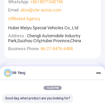
WhatsApp:
+8618071542196
Email:
alice@clw-autos.com
Affiliated Agency
Hubei Weiyu Special Vehicles Co., Ltd
Address :
Chengli Automobile Industry
Park,Suizhou City,Hubei Province,China
Business Phone:
86-27-8476-6488
একটি বার্তা রেখে যান
Mr Yang
আমরা দ্রুত উত্তর দেব
12:23 PM
Good day, what product are you looking for?