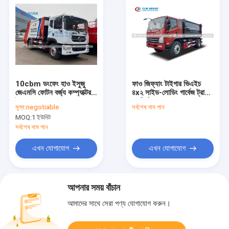
10cbm ডংফেং হাও ইসুজু
ফাও জিফ্যাং টাইগার ভিএইচ
জেএমসি ফোটন বর্জ্য কম্প্যাক্টর
৪x২ সাইড-লোডিং গার্বেজ ট্রাক,
ট্রাক
সংকীর্ণ রাস্তায় প্রবেশের জন্য
মূল্য:
negotiable
সর্বশেষ দাম পান
অফসেট হপার এবং বালতি লিফট
MOQ:
1 ইউনিট
সহ এবং হাইড্রোলিক
কমপ্যাকশন
সর্বশেষ দাম পান
এখন যোগাযোগ
এখন যোগাযোগ
আপনার সময় বাঁচান
আমাদের সাথে সেরা পণ্য যোগাযোগ করুন।