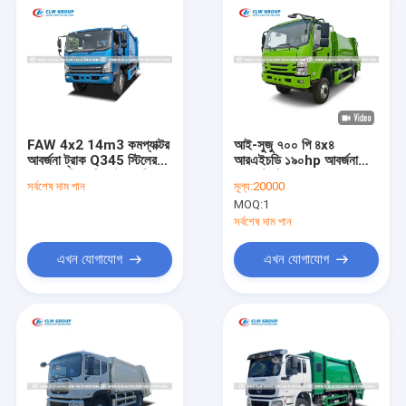
FAW 4x2 14m3 কমপ্যাক্টর
আই-সুজু ৭০০ পি ৪x৪
আবর্জনা ট্রাক Q345 স্টিলের
আরএইচডি ১৯০hp আবর্জনা
দেহ এবং পিএলসি হাইড্রোলিক
কম্প্যাক্টর ট্রাক এবং ৯m3
সর্বশেষ দাম পান
মূল্য:
20000
নিয়ন্ত্রণ সহ পিছনে লোডিং বর্জ্য
কম্প্যাক্টর ভলিউম
MOQ:
1
কমপ্যাক্টর
সর্বশেষ দাম পান
এখন যোগাযোগ
এখন যোগাযোগ
বাড়ি
পণ্য
আমাদের সম্পর্কে