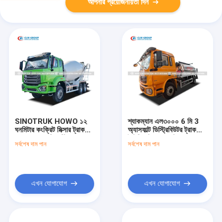
আপনার প্রয়োজনীয়তা দিন
SINOTRUK HOWO ১২
শ্যাকম্যান এল৩০০০ 6 মি 3
ঘনমিটার কংক্রিট মিক্সার ট্রাক
অ্যাসফাল্ট ডিস্ট্রিবিউটর ট্রাক
Q345 ম্যাঙ্গানিজ স্টিল ড্রাম
ইন্টেলিজেন্ট স্প্রে কন্ট্রোল এবং
সর্বশেষ দাম পান
সর্বশেষ দাম পান
সহ
4.5 মি স্প্রে প্রস্থ সহ
এখন যোগাযোগ
এখন যোগাযোগ