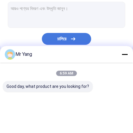
বর্জ্য অপসারণের ট্রাক
রোড সুইপার ট্রাক
ভ্যাকুয়াম সাকশন ট্রাক
চালিয়ে
ওয়াটার বাউসার ট্রাক
Mr Yang
রেফ্রিজারেটেড বক্স ট্রাক
আমাদের বিভাগসমূহ
এলইডি বোল্ডার ট্রাক
6:59 AM
ভেঙে ফেলার ট্যাক্সি
Good day, what product are you looking for?
এয়ার লিফট ট্রাক
ট্যাক্সিতে লাগানো টেলিস্কোপিক ক্রেন
এলপিজি গ্যাস ট্যাংকার ট্রাক
এলপিজি গ্যাস স্টোরেজ ট্যাঙ্ক
জ্বালানি সরবরাহ ট্রাক
অগ্নিনির্বাপক বাহিনীর ট্রাক