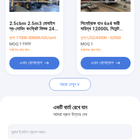
কারখানা ভ্রমণ
মান নিয়ন্ত্রণ
2.5cbm 2.5m3 মোবাইল
সিনোট্রাক হাও 6x4 ভারী
স্ব-লোডিং কংক্রিট মিশুক 240
দায়িত্ব 12000L সিমেন্ট
যোগাযোগ করুন
ডিগ্রি ঘূর্ণন ফাংশন সহ
মিশ্রণকারী ট্রাক
মূল্য:
17000-30000USD/unit
মূল্য:
USD43500 - 52500
MOQ:
1 ইউনিট
MOQ:
1
খবর
সর্বশেষ দাম পান
সর্বশেষ দাম পান
উদ্ধৃতির জন্য আবেদন
এখন যোগাযোগ
এখন যোগাযোগ
আরো দেখুন
এলপিজি গ্যাস ট্যাংকার ট্রাক
এলপিজি গ্যাস স্টোরেজ ট্যাঙ্ক
একটি বার্তা রেখে যান
আমরা দ্রুত উত্তর দেব
জ্বালানি সরবরাহ ট্রাক
আবর্জনা কম্প্যাক্টর ট্রাক