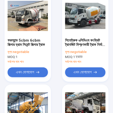
ফরল্যান্ড 5cbm 6cbm
সিনোট্রুক ৬সিবিএম কংক্রিট
মিক্সার ড্রাম সিমেন্ট মিক্সার ট্রাক
ট্রানজিট মিশ্রণকারী ট্রাক নির্মাণ
কংক্রিট পরিবহন ট্রাক
মূল্য:
negotiable
মূল্য:
negotiable
MOQ:
1
MOQ:
1 ইউনিট
সর্বশেষ দাম পান
সর্বশেষ দাম পান
এখন যোগাযোগ
এখন যোগাযোগ
বাড়ি
পণ্য
আমাদের সম্পর্কে