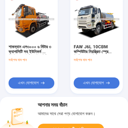
শাকম্যান এল৩০০০ ৬ মিটার ৩
FAW J6L 10CBM
ক্যাপাসিটি সহ ইউনিফর্ম স্প্রেিং
কম্পিউটার নিয়ন্ত্রিত স্প্রে
সিস্টেম এবং ইন্টিগ্রেটেড হিটিং
নির্ভুলতা এবং নিখুঁত রাস্তা
সর্বশেষ দাম পান
সর্বশেষ দাম পান
সিস্টেম সহ অ্যাসফাল্ট
নির্মাণের জন্য RIELLO বার্নার
ডিস্ট্রিবিউটর ট্রাক
সহ অ্যাসফাল্ট বিতরণকারী ট্রাক
এখন যোগাযোগ
এখন যোগাযোগ
আপনার সময় বাঁচান
আমাদের সাথে সেরা পণ্য যোগাযোগ করুন।