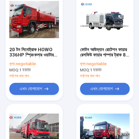
20 টন সিনোট্রাক HOWO
ফোটন আউম্যান রোটেশন ফায়ার
336HP স্প্রিংকলার ওয়াটার
রেসকিউ ফায়ার পাম্পার ট্রাক 8
ট্যাঙ্ক বন অগ্নিনির্বাপক উদ্ধার
টন 360 ডিগ্রি
মূল্য:
negotiable
মূল্য:
negotiable
যুদ্ধ ট্রাক
MOQ:
1 ইউনিট
MOQ:
1 ইউনিট
সর্বশেষ দাম পান
সর্বশেষ দাম পান
এখন যোগাযোগ
এখন যোগাযোগ
বাড়ি
পণ্য
আমাদের সম্পর্কে