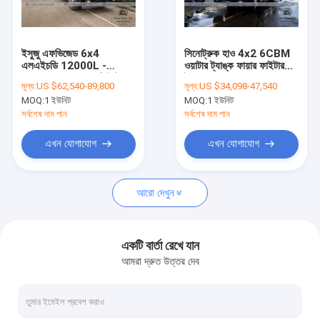
কারখানা ভ্রমণ
মান নিয়ন্ত্রণ
ইসুজু এফভিজেড 6x4
সিনোট্রুক হাও 4x2 6CBM
এলএইচডি 12000L -
ওয়াটার ট্যাঙ্ক ফায়ার ফাইটার
যোগাযোগ করুন
16000L ফায়ার রেসকিউ ট্রাক
ট্রাক
মূল্য:
US $62,540-89,800
মূল্য:
US $34,098-47,540
MOQ:
1 ইউনিট
MOQ:
1 ইউনিট
খবর
সর্বশেষ দাম পান
সর্বশেষ দাম পান
উদ্ধৃতির জন্য আবেদন
এখন যোগাযোগ
এখন যোগাযোগ
আরো দেখুন
এলপিজি গ্যাস ট্যাংকার ট্রাক
এলপিজি গ্যাস স্টোরেজ ট্যাঙ্ক
একটি বার্তা রেখে যান
আমরা দ্রুত উত্তর দেব
জ্বালানি সরবরাহ ট্রাক
আবর্জনা কম্প্যাক্টর ট্রাক