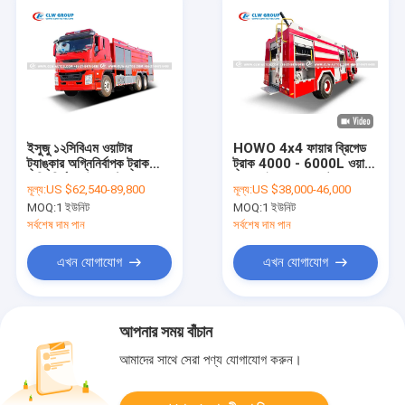
ইসুজু ১২সিবিএম ওয়াটার
HOWO 4x4 ফায়ার ব্রিগেড
ট্যাঙ্কার অগ্নিনির্বাপক ট্রাক
ট্রাক 4000 - 6000L ওয়াটার
অগ্নিনির্বাপক উদ্ধার ট্রাক
ফোম হাই প্রেসার ওয়াটার
মূল্য:
US $62,540-89,800
মূল্য:
US $38,000-46,000
স্প্রিংকর সহ
MOQ:
1 ইউনিট
MOQ:
1 ইউনিট
সর্বশেষ দাম পান
সর্বশেষ দাম পান
এখন যোগাযোগ
এখন যোগাযোগ
আপনার সময় বাঁচান
আমাদের সাথে সেরা পণ্য যোগাযোগ করুন।