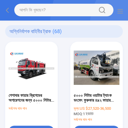
অগ্নিনির্বাপক বাহিনীর ট্রাক
(68)
পেশাদার ফায়ার ব্রিগেডের
৫০০০ লিটার ওয়াটার ট্যাংক
অপারেশনের জন্য ৫০০০ লিটার
ডংফেং ফুরুকার ৪x২ ফায়ার
জল ট্যাঙ্ক, ২০০০ লিটার ফোম
ফাইটার ট্রাক
সর্বশেষ দাম পান
মূল্য:
US $27,520-36,500
ট্যাঙ্ক এবং ৪০-৬০ লি/সেকেন্ড
MOQ:
1 ইউনিট
ফায়ার পাম্প সহ FAW J6L
ফায়ার ফাইটিং ট্রাক
সর্বশেষ দাম পান