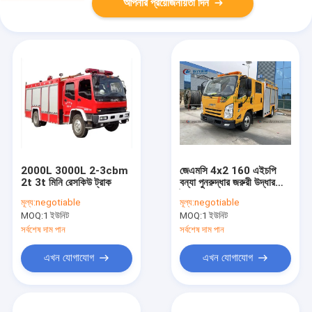
আপনার প্রয়োজনীয়তা দিন
2000L 3000L 2-3cbm
জেএমসি 4x2 160 এইচপি
2t 3t মিনি রেসকিউ ট্রাক
বন্যা পুনরুদ্ধার জরুরী উদ্ধার
ট্রাক
মূল্য:
negotiable
মূল্য:
negotiable
MOQ:
1 ইউনিট
MOQ:
1 ইউনিট
সর্বশেষ দাম পান
সর্বশেষ দাম পান
এখন যোগাযোগ
এখন যোগাযোগ