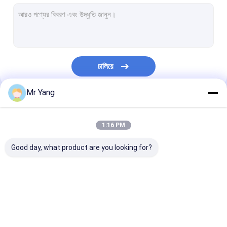
বর্জ্য অপসারণের ট্রাক
রোড সুইপার ট্রাক
ভ্যাকুয়াম সাকশন ট্রাক
চালিয়ে
ওয়াটার বাউসার ট্রাক
Mr Yang
রেফ্রিজারেটেড বক্স ট্রাক
আমাদের বিভাগসমূহ
এলইডি বোল্ডার ট্রাক
1:16 PM
ভেঙে ফেলার ট্যাক্সি
Good day, what product are you looking for?
এয়ার লিফট ট্রাক
ট্যাক্সিতে লাগানো টেলিস্কোপিক ক্রেন
এলপিজি গ্যাস ট্যাংকার ট্রাক
এলপিজি গ্যাস স্টোরেজ ট্যাঙ্ক
জ্বালানি সরবরাহ ট্রাক
অগ্নিনির্বাপক বাহিনীর ট্রাক