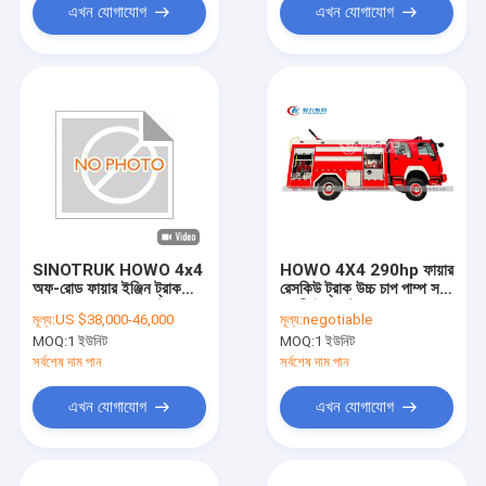
এখন যোগাযোগ
এখন যোগাযোগ
SINOTRUK HOWO 4x4
HOWO 4X4 290hp ফায়ার
অফ-রোড ফায়ার ইঞ্জিন ট্রাক
রেসকিউ ট্রাক উচ্চ চাপ পাম্প সঙ্গে
4000 - 6000L ওয়াটার ফোম
জরুরী উদ্ধার ট্রাক
মূল্য:
US $38,000-46,000
মূল্য:
negotiable
ট্যাঙ্ক সহ
MOQ:
1 ইউনিট
MOQ:
1 ইউনিট
সর্বশেষ দাম পান
সর্বশেষ দাম পান
এখন যোগাযোগ
এখন যোগাযোগ