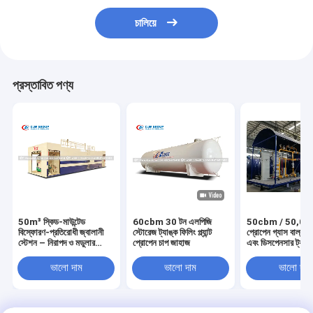
চালিয়ে
প্রস্তাবিত পণ্য
50m³ স্কিড-মাউন্টেড
60cbm 30 টন এলপিজি
50cbm / 50,00
বিস্ফোরণ-প্রতিরোধী জ্বালানী
স্টোরেজ ট্যাঙ্ক ফিলিং প্ল্যান্ট
প্রোপেন গ্যাস বাল্ক স
স্টেশন – নিরাপদ ও মডুলার
প্রোপেন চাপ জাহাজ
এবং ডিসপেনসার ট্যাঙ্
অনসাইট রিফুয়েলিং
Q345R / SA516 
স্কিড স্টেশন
ভালো দাম
ভালো দাম
ভালো দাম