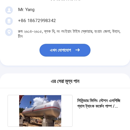
Mr. Yang
+86 18672998342
রুম ২৬১৪-২৬১৫, ব্লক বি, নং লংইয়াং টাইম স্কোয়ার, হংয়াং জেলা, উহান,
চীন
এখন যোগাযোগ
এর সেরা মূল্য পান
সিলিন্ডার ফিলিং স্টেশন এলপিজি
গ্যাস ট্যাংক কর্কেন পাম্প /
বাইপাস ভ্যাভল সহ