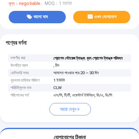
মূল্য：negotiable
MOQ：1 ইউনিট
ভালো দাম
এখন যোগাযোগ
পণ্যের বর্ণনা
লক্ষণীয় করা
,
প্রোপেন স্টোরেজ ট্যাঙ্ক
বৃহৎ প্রোপেন ট্যাঙ্ক পরিবহন
উৎপত্তি স্থল
, চীন
ডেলিভারি সময়
আমানত পাওয়ার পরে 20 ~ 30 দিন
ন্যূনতম চাহিদার পরিমাণ
1 ইউনিট
পরিচিতিমুলক নাম
CLW
পরিশোধের শর্ত
এল/সি, টি/টি, ওয়েস্টার্ন ইউনিয়ন, ডি/এ, ডি/পি
আরো দেখুন
যোগাযোগের ঠিকানা