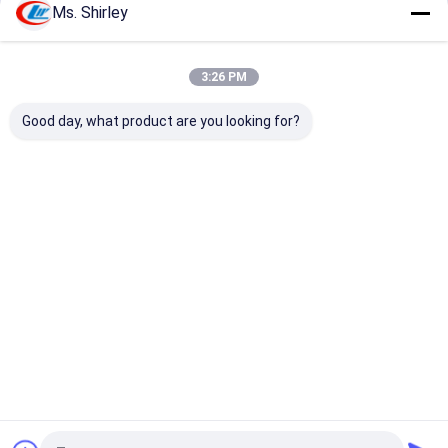
Ms. Shirley
আমাদের বিভাগসমূহ
3:26 PM
Good day, what product are you looking for?
এলপিজি গ্যাস ট্যাংকার ট্রাক
এলপিজি গ্যাস স্টোরেজ ট্যাঙ্ক
জ্বালানি সরবরাহ ট্রাক
বাড়ি
আমাদের
আমাদের সাথে যোগাযোগ
Desktop
Site
সম্পর্কে
করুন
সাইট ম্যাপ
Privacy Policy
গুণ
এলপিজি গ্যাস ট্যাংকার ট্রাক
চীন কারখানা.Copyright © 2026 HUBEI CHENGLI
SPECIAL AUTOMOBILE CO,.LTD. All Rights Reserved.