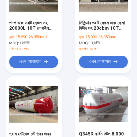
কারখানা ভ্রমণ
মান নিয়ন্ত্রণ
পাম্প এবং ভরাট স্কেল সহ
সিলিন্ডার ভরাট স্কেল এবং ফ্লো
20000L 10T মোবাইল
মিটার সহ 20cbm 10T
যোগাযোগ করুন
এলপিজি গ্যাস প্ল্যান্ট
এলপিজি স্কিড স্টেশন
মূল্য:
15,890-26,850usd
মূল্য:
15,890-26,850usd
MOQ:
1 ইউনিট
MOQ:
1 ইউনিট
খবর
সর্বশেষ দাম পান
সর্বশেষ দাম পান
উদ্ধৃতির জন্য আবেদন
এখন যোগাযোগ
এখন যোগাযোগ
এলপিজি গ্যাস ট্যাংকার ট্রাক
এলপিজি গ্যাস স্টোরেজ ট্যাঙ্ক
জ্বালানি সরবরাহ ট্রাক
আবর্জনা কম্প্যাক্টর ট্রাক
গ্যাস স্টোরেজ স্টেশনের জন্য
Q345R কার্বন স্টিল 8,000