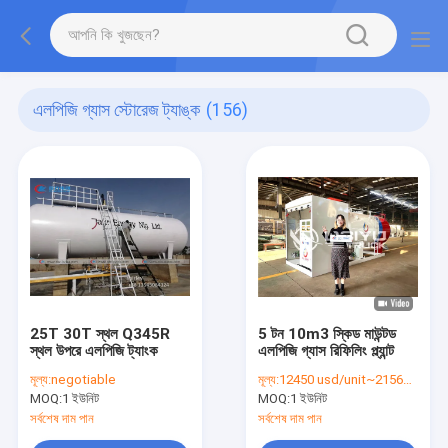
এলপিজি গ্যাস স্টোরেজ ট্যাঙ্ক
(156)
25T 30T স্থল Q345R
5 টন 10m3 স্কিড মাউন্টড
স্থল উপরে এলপিজি ট্যাংক
এলপিজি গ্যাস রিফিলিং প্ল্যান্ট
মূল্য:
negotiable
মূল্য:
12450 usd/unit~21560 usd/unit
MOQ:
1 ইউনিট
MOQ:
1 ইউনিট
সর্বশেষ দাম পান
সর্বশেষ দাম পান