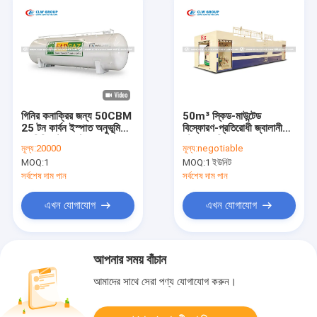
গিনির কনাক্রির জন্য 50CBM
50m³ স্কিড-মাউন্টেড
25 টন কার্বন ইস্পাত অনুভূমিক
বিস্ফোরণ-প্রতিরোধী জ্বালানী
এলপিজি স্টোরেজ ট্যাঙ্ক
স্টেশন – নিরাপদ ও মডুলার
মূল্য:
20000
মূল্য:
negotiable
অনসাইট রিফুয়েলিং
MOQ:
1
MOQ:
1 ইউনিট
সর্বশেষ দাম পান
সর্বশেষ দাম পান
এখন যোগাযোগ
এখন যোগাযোগ
আপনার সময় বাঁচান
আমাদের সাথে সেরা পণ্য যোগাযোগ করুন।