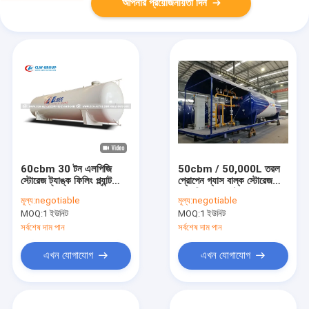
আপনার প্রয়োজনীয়তা দিন
60cbm 30 টন এলপিজি
50cbm / 50,000L তরল
স্টোরেজ ট্যাঙ্ক ফিলিং প্ল্যান্ট
প্রোপেন গ্যাস বাল্ক স্টোরেজ
প্রোপেন চাপ জাহাজ
এবং ডিসপেনসার ট্যাঙ্ক
মূল্য:
negotiable
মূল্য:
negotiable
Q345R / SA516 এলপিজি
MOQ:
1 ইউনিট
MOQ:
1 ইউনিট
স্কিড স্টেশন
সর্বশেষ দাম পান
সর্বশেষ দাম পান
এখন যোগাযোগ
এখন যোগাযোগ