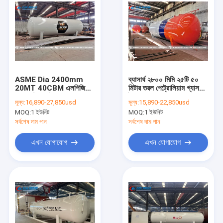
ASME Dia 2400mm
ব্যাসার্ধ ২৮০০ মিমি ২৫টি ৫০
20MT 40CBM এলপিজি
মিটার তরল পেট্রোলিয়াম গ্যাস
গ্যাস স্টোরেজ ট্যাংক
ট্যাংক
মূল্য:
16,890-27,850usd
মূল্য:
15,890-22,850usd
MOQ:
1 ইউনিট
MOQ:
1 ইউনিট
সর্বশেষ দাম পান
সর্বশেষ দাম পান
এখন যোগাযোগ
এখন যোগাযোগ
বাড়ি
পণ্য
আমাদের সম্পর্কে