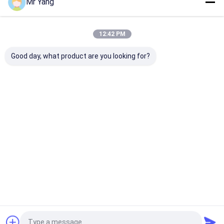
Mr Yang
12:42 PM
Good day, what product are you looking for?
সিনোট্রুক HOWO 6x4
25ব্ল্যাকমার এলপিজি পাম্প
59.5 সিবিএম এলপিজি 
25m3 এলপিজি রিফুয়েলিং ট্রাক
সহ,000L এলপিজি ববটেল
ট্রেলার ফিলিং রিল সহ
ওয়েচাই 336 এইচপি ইঞ্জিন এবং
ট্রাক
উচ্চ-শক্তি কার্বন ইস্পাত ট্যাঙ্ক
সহ
ভালো দাম
ভালো দাম
ভালো দাম
বাড়ি
আমাদের
আমাদের সাথে যোগাযোগ
Desktop
Site
সম্পর্কে
করুন
Sitemap
Privacy Policy
গুণ
এলপিজি গ্যাস ট্যাংকার ট্রাক
চীন কারখানা.Copyright © 2026 HUBEI CHENGLI
SPECIAL AUTOMOBILE CO,.LTD. All Rights Reserved.