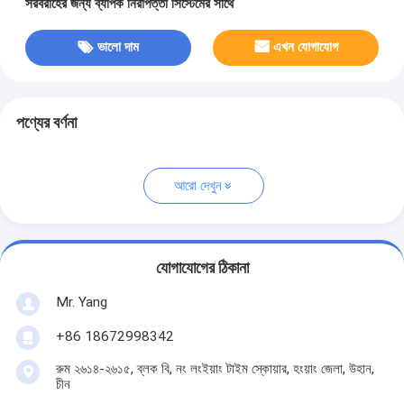
সরবরাহের জন্য ব্যাপক নিরাপত্তা সিস্টেমের সাথে
ভালো দাম
এখন যোগাযোগ
পণ্যের বর্ণনা
আরো দেখুন
যোগাযোগের ঠিকানা
Mr. Yang
+86 18672998342
রুম ২৬১৪-২৬১৫, ব্লক বি, নং লংইয়াং টাইম স্কোয়ার, হংয়াং জেলা, উহান,
চীন