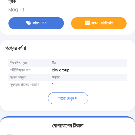
ট্রাক
MOQ：1
ভালো দাম
এখন যোগাযোগ
পণ্যের বর্ণনা
উৎপত্তি স্থল
চীন
পরিচিতিমুলক নাম
clw group
মডেল নম্বার
ডংফেং
ন্যূনতম চাহিদার পরিমাণ
1
আরো দেখুন
যোগাযোগের ঠিকানা