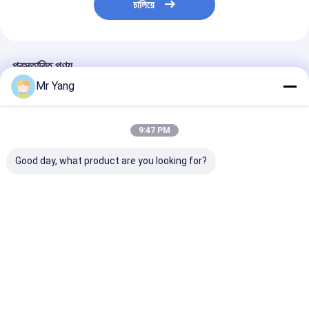
চালিয়ে
প্রস্তাবিত পণ্য
Mr Yang
9:47 PM
Good day, what product are you looking for?
সিনোট্রুক HOWO ৪x২ ৫ টন
ডংফেং ডোলিকা ৪ টন পুনরুদ্ধার
এক্সসিএমজি 4 সেকশন 
নুকল বুম ক্রেন ট্রাক ৩৬০ ডিগ্রি
ফ্ল্যাটবেড ড্রেকার ট্যাগ ট্রাক ৬
নির্মাণ ও লজিস্টিকের
ঘূর্ণন এবং আলজেরিয়ার জন্য ৪.৫
মিটার টিল্ট ট্রে
° ঘূর্ণন সহ ইসুজু 4x
মিটার কার্গো বক্স
ক্রেন ট্রাক
ভালো দাম
ভালো দাম
ভালো দাম
বাড়ি
আমাদের
আমাদের সাথে যোগাযোগ
Desktop
Site