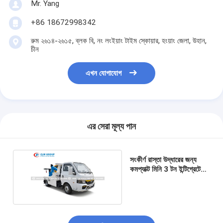
Mr. Yang
+86 18672998342
রুম ২৬১৪-২৬১৫, ব্লক বি, নং লংইয়াং টাইম স্কোয়ার, হংয়াং জেলা, উহান,
চীন
এখন যোগাযোগ
এর সেরা মূল্য পান
সংকীর্ণ রাস্তা উদ্ধারের জন্য
কমপ্যাক্ট মিনি 3 টন ইন্টিগ্রেটেড
Wrecker টানা ট্রাক