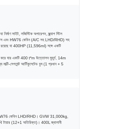
মাণ সাইট, লজিস্টিক অপারেশন, স্ক্র্যাপ স্টিল
হুইলবেস এবং HW76 কেবিন (A/C সহ LHD/RHD) সহ
 রয়েছে যা 400HP (11,596ml) সঙ্গে একটি
করে যার একটি 400 t*m উত্তোলন মুহূর্ত, 14m
 মাল্টি-সেগমেন্ট আর্টিকুলেটেড বুম (1 প্রধান + 5
 HW76 কেবিন LHD/RHD। GVW 31,000kg,
য়ার (12+1 অতিরিক্ত)। 400L জ্বালানী