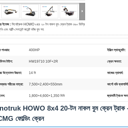
ড় ইমেজ :
সিনোট্রুক HOWO ৮x৪ ২০ টন নাকল বুম ক্রেন ট্রাক ৩৬০ ডিগ্রি
ূর্ণন এবং মাল্টি-সেগমেন্ট জয়েন্ট ভাঁজ বুম সহ
ন পাওয়ার:
400HP
ইঞ্জিন স্থানচ্যুতি:
ন্সমিশন টাইপ:
HW19710 10F+2R
ক্রেন ক্ষমতা:
োচ্চ উত্তোলন উচ্চতা:
14 মি
কাজের ব্যাসার্ধ:
সম্ভার শরীরের মাত্রা:
7,500×2,400×550mm
কার্গো বডি ক্যাপাসি
বেস:
1,800+4,600+1,350 মিমি
জ্বালানী ট্যাংক ক্ষ
notruk HOWO 8x4 20-টন নাকল বুম ক্রেন ট্রাক - নি
MG ফোল্ডিং ক্রেন