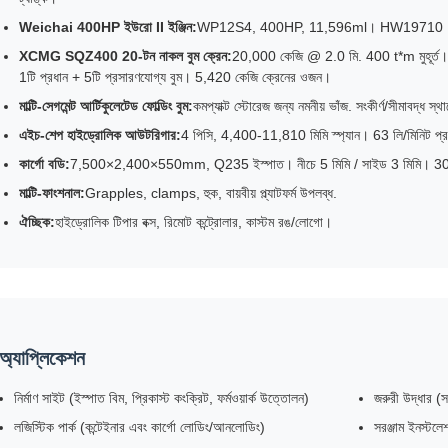
Weichai 400HP ইউরো II ইঞ্জিন:
WP12S4, 400HP, 11,596ml। HW19710 10-গতির
XCMG SQZ400 20-টন নাকল বুম ক্রেন:
20,000 কেজি @ 2.0 মি. 400 t*m মুহূর্ত। 1
1টি প্রধান + 5টি প্রসারণযোগ্য বুম। 5,420 কেজি ক্রেনের ওজন।
মাল্টি-সেগমেন্ট আর্টিকুলেটেড ফোল্ডিং বুম:
কমপ্যাক্ট স্টোরেজ জন্য নমনীয় ভাঁজ. সংকীর্ণ/সীমাবদ্ধ স
এইচ-শেপ হাইড্রোলিক আউটরিগার:
4 পিসি, 4,400-11,810 মিমি স্প্যান। 63 লি/মিনিট
কার্গো বডি:
7,500×2,400×550mm, Q235 ইস্পাত। নীচে 5 মিমি / সাইড 3 মিমি। 30-
মাল্টি-ফাংশনাল:
Grapples, clamps, হুক, বায়বীয় প্ল্যাটফর্ম উপলব্ধ.
ঐচ্ছিক:
হাইড্রোলিক টিপার বক্স, রিমোট কন্ট্রোলার, কাস্টম রঙ/লোগো।
অ্যাপ্লিকেশন
নির্মাণ সাইট (ইস্পাত বিম, প্রিকাস্ট কংক্রিট, ফর্মওয়ার্ক উত্তোলন)
জরুরী উদ্ধার (সংক
লজিস্টিক পার্ক (কন্টেইনার এবং কার্গো লোডিং/আনলোডিং)
সরঞ্জাম ইনস্টল