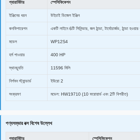
প্যারামিটার
স্পেসিফিকেশন
ইঞ্জিনের ধরন
উইচাই ডিজেল ইঞ্জিন
কনফিগারেশন
একটি লাইনে 6টি সিলিন্ডার, জল ঠান্ডা, টার্বোচার্জড, ঠান্ডা হওয়ার প
মডেল
WP12S4
হর্স পাওয়ার
400 HP
স্থানচ্যুতি
11596 মিলি
নির্গমন স্ট্যান্ডার্ড
ইউরো 2
সংক্রমণ
মডেল: HW19710 (10 ফরোয়ার্ড এবং 2টি বিপরীত)
পণ্যসম্ভার বক্স বিশেষ উল্লেখ
প্যারামিটার
স্পেসিফিকেশন