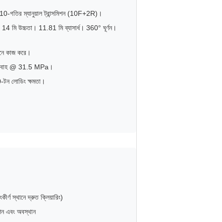
 ম্যানুয়াল ট্রান্সমিশন (10F+2R)।
4 মি উচ্চতা। 11.81 মি ব্যাসার্ধ। 360° ঘূর্ণন।
্থানে কাজ করে।
 প্রবাহ @ 31.5 MPa।
টন লোডিং ক্ষমতা।
ীর্ণ স্থানে দ্রুত ক্লিয়ারিং)
েশন এবং অবস্থান