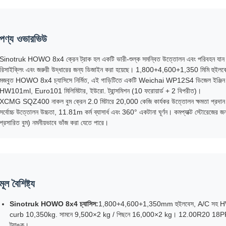
পণ্য ওভারভিউ
Sinotruk HOWO 8x4 ক্রেন ট্রাক হল একটি ভারী-শুল্ক সমন্বিত উত্তোলন এবং পরিবহন যান যা নির্
রিসাইক্লিং এবং জরুরী উদ্ধারের জন্য ডিজাইন করা হয়েছে। 1,800+4,600+1,350 মিমি 
মজবুত HOWO 8x4 চ্যাসিসে নির্মিত, এই গাড়িটিতে একটি Weichai WP12S4 ডিজেল ইঞ্জিন
HW101ml, Euro101 মিলিমিটার, ইউরো. ট্রান্সমিশন (10 ফরোয়ার্ড + 2 বিপরীত)।
XCMG SQZ400 নাকল বুম ক্রেন 2.0 মিটারে 20,000 কেজি কার্যকর উত্তোলন ক্ষমতা প্রদান 
সর্বোচ্চ উত্তোলন উচ্চতা, 11.81m কর্ম ব্যাসার্ধ এবং 360° একটানা ঘূর্ণন। কমপ্যাক্ট স্টোরেজের জন্য
প্রসারিত বুম) নমনীয়ভাবে ভাঁজ করা যেতে পারে।
মূল বৈশিষ্ট্য
Sinotruk HOWO 8x4 চ্যাসিস:
1,800+4,600+1,350mm হুইলবেস, A/C সহ
curb 10,350kg. সামনে 9,500×2 kg / পিছনে 16,000×2 kg। 12.00R20 18PR টা
ট্যাঙ্ক।