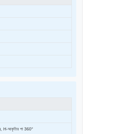
ন), H-আকৃতির পা 360°