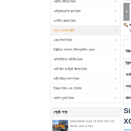
ওয়াটার বাউসার ট্রাক
রেফ্রিজারেটেড বক্স ট্রাক
এলইডি বোল্ডার ট্রাক
ব
ঘ
ভেঙে ফেলার ট্যাক্সি
এয়ার লিফট ট্রাক
ট্যাক্সিতে লাগানো টেলিস্কোপিক ক্রেন
ইঞ্জি
অগ্নিনির্বাপক বাহিনীর ট্রাক
ট্রা
রেডি মিক্স কংক্রিট মিক্সার ট্রাক
সর্ব
ভারী দায়িত্ব ডাম্প ট্রাক
পণ্য
ট্যাঙ্ক ট্রাক এবং ট্রেলার
প্রাইম মুভার ট্রাক
হুইল
Si
শ্রেষ্ঠ পণ্য
XC
SHACMAN 10x6 16 হুইলার 30T রোড
রিকভারি রেকার টো ট্রাক