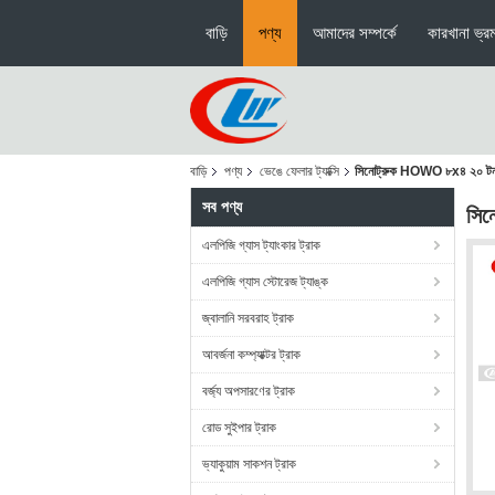
বাড়ি
পণ্য
আমাদের সম্পর্কে
কারখানা ভ্র
বাড়ি
পণ্য
ভেঙে ফেলার ট্যাক্সি
সিনোট্রুক HOWO ৮x৪ ২০ টন নাকল ব
সব পণ্য
সিন
এলপিজি গ্যাস ট্যাংকার ট্রাক
এলপিজি গ্যাস স্টোরেজ ট্যাঙ্ক
জ্বালানি সরবরাহ ট্রাক
আবর্জনা কম্প্যাক্টর ট্রাক
বর্জ্য অপসারণের ট্রাক
রোড সুইপার ট্রাক
ভ্যাকুয়াম সাকশন ট্রাক