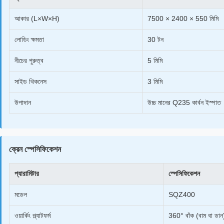
আকার (L×W×H)
7500 × 2400 × 550 মিমি
লোডিং ক্ষমতা
30 টন
নীচের পুরুত্ব
5 মিমি
সাইড থিকনেস
3 মিমি
উপাদান
উচ্চ মানের Q235 কার্বন ইস্পাত
ক্রেন স্পেসিফিকেশন
প্যারামিটার
স্পেসিফিকেশন
মডেল
SQZ400
ওয়ার্কিং প্ল্যাটফর্ম
360° বাঁক (বাম বা ডা