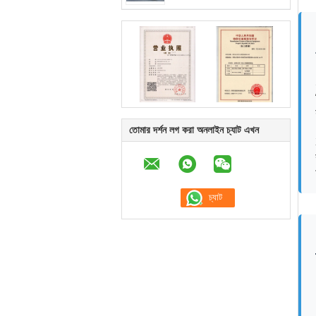
তোমার দর্শন লগ করা অনলাইন চ্যাট এখন