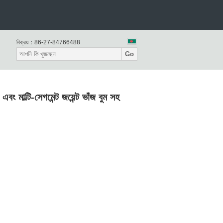
বিক্রয়：
86-27-84766488
Go
মাল্টি-সেগমেন্ট জয়েন্ট ভাঁজ বুম সহ